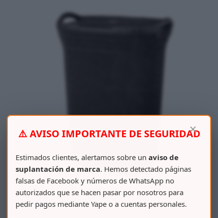
×
⚠️ AVISO IMPORTANTE DE SEGURIDAD
Estimados clientes, alertamos sobre un
aviso de
suplantación de marca
. Hemos detectado páginas
falsas de Facebook y números de WhatsApp no
autorizados que se hacen pasar por nosotros para
CESTO KHIPU 60 L
pedir pagos mediante Yape o a cuentas personales.