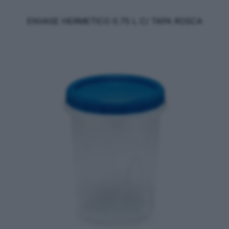
ENVASE HERMETICO 0.75 L C/ TAPA ROSCA