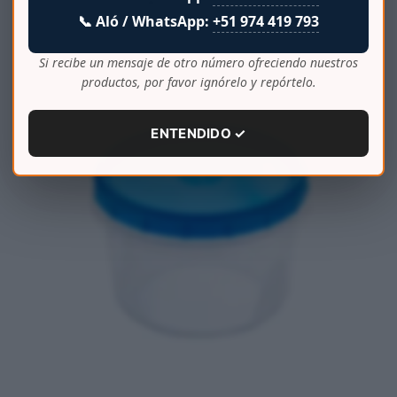
ENVASE HERMETICO 0.5 L C/ TAPA ROSCA
📞 Aló / WhatsApp:
+51 974 419 793
Si recibe un mensaje de otro número ofreciendo nuestros
productos, por favor ignórelo y repórtelo.
ENTENDIDO ✓