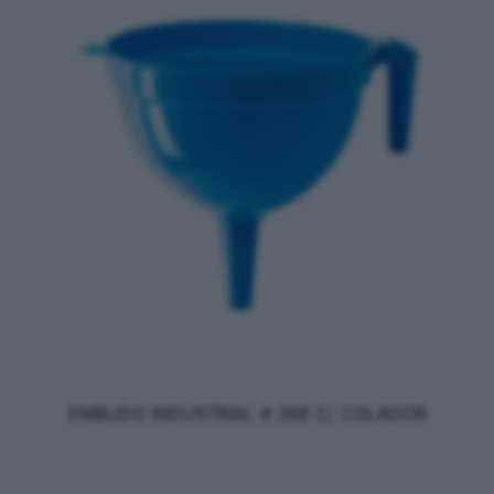
EMBUDO INDUSTRIAL # 266 C/ COLADOR