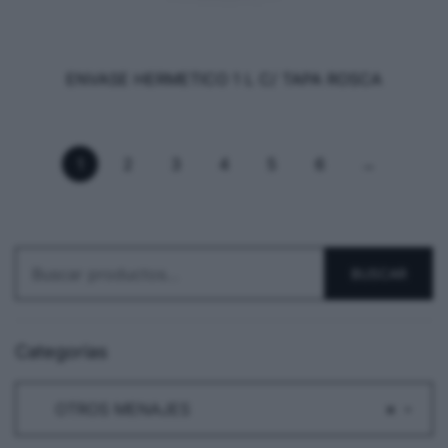
ENVASE HERMETICO 1 L C/ TAPA ROSCA
1
2
3
4
5
6
→
BUSCAR
Categorias
OTROS MENAJES
×