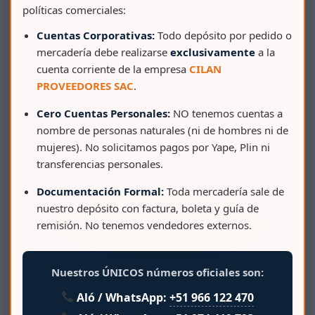
políticas comerciales:
Cuentas Corporativas:
Todo depósito por pedido o
mercadería debe realizarse
exclusivamente
a la
cuenta corriente de la empresa
CILAN
PROVEEDORES SAC
.
Cero Cuentas Personales:
NO tenemos cuentas a
nombre de personas naturales (ni de hombres ni de
BALDE 1 LT TRANSPARENTE C/TAPA DE COLOR
mujeres). No solicitamos pagos por Yape, Plin ni
transferencias personales.
Documentación Formal:
Toda mercadería sale de
nuestro depósito con factura, boleta y guía de
remisión. No tenemos vendedores externos.
Nuestros ÚNICOS números oficiales son:
Aló / WhatsApp:
+51 966 122 470