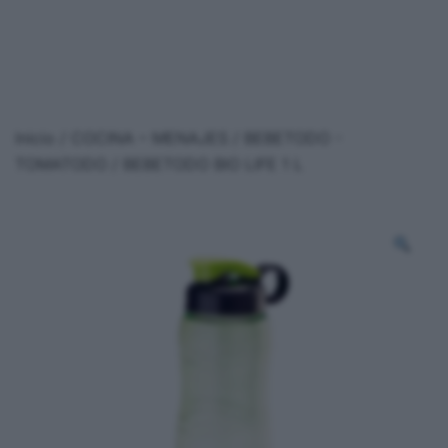
Inicio
/
COCINA – MENAJES
/
BEBETODO -
TOMATODO
/ BEBETODO BIO LIFE 1 L