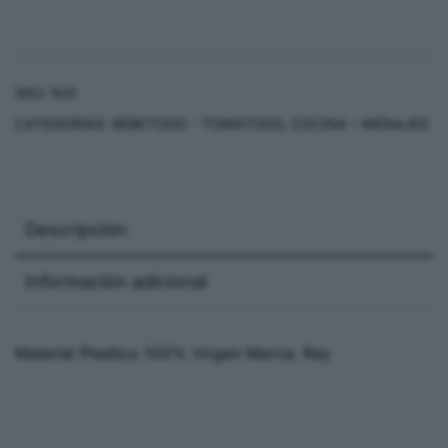
SKU:
N/D
CATEGORÍAS:
BEBETODO - TOMATODO
,
COCINA – MENAJES
Descripción
Información adicional
Material Plastico 100% Virgen Marca: Rey