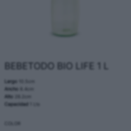
BEBETODO BIO LIFE 1 L
Largo
10.5cm
Ancho
8.4cm
Alto
26.2cm
Capacidad
1 Lts
COLOR