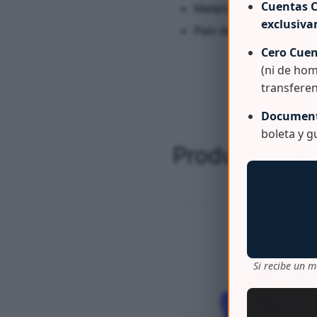
Cuentas C
Material Cuerpo y tapa
exclusiv
País de Origen Peru Ma
Cero Cuen
(ni de hom
transferen
Document
boleta y 
Productos re
Si recibe un m