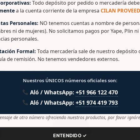
orporativas:
Todo depósito por pedido o mercadería debe 
: Polipropileno
amente
a la cuenta corriente de la empresa
CILAN PROVEED
rca: Polinplast
tas Personales:
NO tenemos cuentas a nombre de persona
bres ni de mujeres). No solicitamos pagos por Yape, Plin ni
cias personales.
ación Formal:
Toda mercadería sale de nuestro depósito c
guía de remisión. No tenemos vendedores externos.
lacionados
Nuestros ÚNICOS números oficiales son:
Aló / WhatsApp:
+51 966 122 470
Aló / WhatsApp:
+51 974 419 793
ensaje de otro número ofreciendo nuestros productos, por favor ignóre
ENTENDIDO ✓