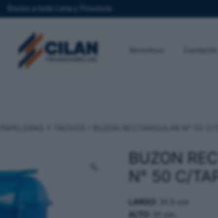
Envios a todo Lima y Provincia
Nosotros
Contacto
PAPELERAS Y TACHOS
/ BUZON RECTANGULAR N° 50 C/
BUZON RE
N° 50 C/TA
LARGO:
31.5 cm
ALTO:
31 cm.