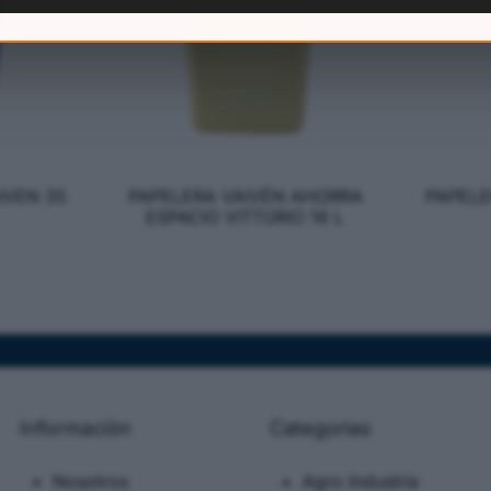
IVEN 35
PAPELERA VAIVÉN AHORRA
PAPELE
ESPACIO VITTORIO 16 L
Información
Categorias
Nosotros
Agro Industria