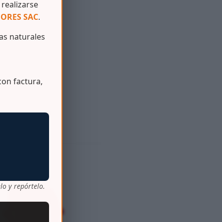
realizarse
ORES SAC
.
s naturales
on factura,
lo y repórtelo.