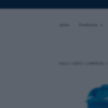
Inicio
Productos
Inicio
/
ASEO / LIMPIEZA
/