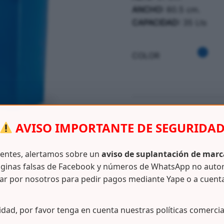
ANCHO:
60.5 cm.
CAPACIDAD:
35 Lts
COLOR
SKU:
N/D
AVISO IMPORTANTE DE SEGURIDA
CATEGORÍAS:
ASEO / LIMP
ientes, alertamos sobre un
aviso de suplantación de marc
ginas falsas de Facebook y números de WhatsApp no auto
ar por nosotros para pedir pagos mediante Yape o a cuent
Información adicional
idad, por favor tenga en cuenta nuestras políticas comercia