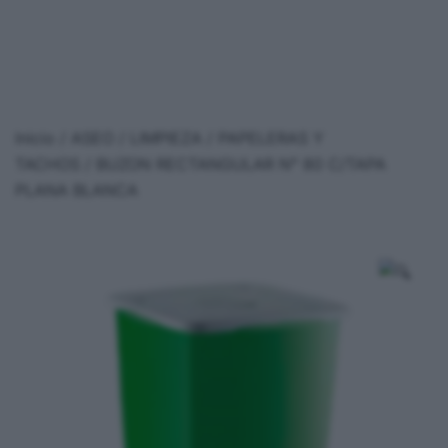
Inicio
/
ASEO / LIMPIEZA
/
PAPELERAS Y
TACHOS
/ BUZON RECTANGULAR N° 80 C/TAPA
PLANA BLANCA