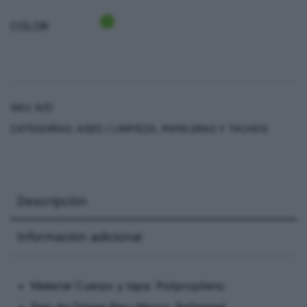
COLOR
SKU:
N/D
CATEGORÍAS:
ASEO / LIMPIEZA
,
PAPELERAS Y TACHOS
Descripción
Información adicional
Material Cuerpo y tapa: Polipropileno