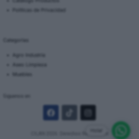
Catálogo Productos
Políticas de Privacidad
Categorias
Agro Industria
Aseo Limpieza
Muebles
Siguenos en:
Hola!
CILAN 2026. Derechos Reservados