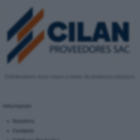
Distribuidores al por mayor y menor de productos plasticos.
Información
Nosotros
Contacto