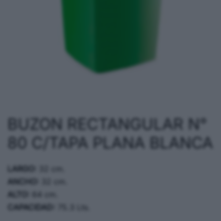
BUZON RECTANGULAR N°
80 C/TAPA PLANA BLANCA
LARGO:
32 cm.
ANCHO:
32 cm.
ALTO:
64 cm.
CAPACIDAD:
75.3 Lts.