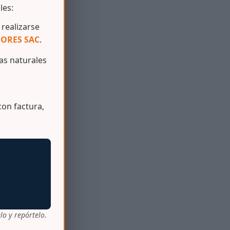
les:
s menores.
realizarse
ORES SAC
.
s naturales
on factura,
lo y repórtelo.