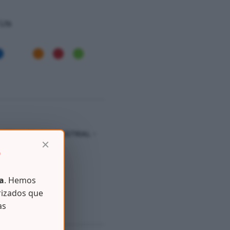
Lts
USTRIA
,
CAJA INDUSTRIAL -
×
D
a
. Hemos
rizados que
as