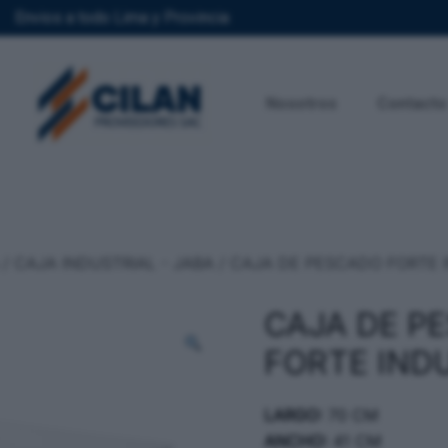
Envios a todo Lima y Provincia
Nosotros
Contacto
/
CAJA INDUSTRIAL - JABA
/ CAJA DE PESCADO FORTE 
CAJA DE P
FORTE IND
LARGO:
70 CM
ANCHO:
41 CM