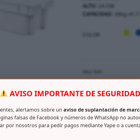
ALTO:
24 CM
CAPACIDAD:
28kg-41.7 
COLOR
SKU:
N/D
CATEGORÍAS:
AGRO - IND
JABA
AVISO IMPORTANTE DE SEGURIDA
ientes, alertamos sobre un
aviso de suplantación de marc
ginas falsas de Facebook y números de WhatsApp no auto
ar por nosotros para pedir pagos mediante Yape o a cuent
Información adicional