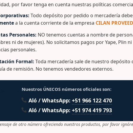
idad, por favor tenga en cuenta nuestras políticas comercia
a transportar pescado, maricos, etc, con asas en los lado
orporativas:
Todo depósito por pedido o mercadería debe 
a el agua(opcional).
amente
a la cuenta corriente de la empresa
CILAN PROVEED
.
tas Personales:
NO tenemos cuentas a nombre de persona
sulte con un ejecutivo de ventas.
bres ni de mujeres). No solicitamos pagos por Yape, Plin ni
cias personales.
ación Formal:
Toda mercadería sale de nuestro depósito c
guía de remisión. No tenemos vendedores externos.
lacionados
Nuestros ÚNICOS números oficiales son:
Aló / WhatsApp:
+51 966 122 470
Aló / WhatsApp:
+51 974 419 793
ensaje de otro número ofreciendo nuestros productos, por favor ignóre