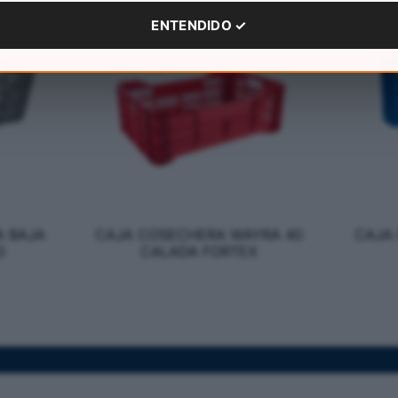
ENTENDIDO ✓
 BAJA
CAJA COSECHERA WAYRA 40
CAJA 
0
CALADA FORTEX