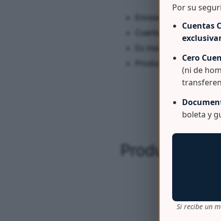
Por su segur
Envase rectangular par
Cuentas C
Cuenta con drenaje par
exclusiv
Es insertable y apilable
Cero Cuen
Producto a pedido, con
(ni de hom
transferen
Document
boleta y 
Productos re
Si recibe un m