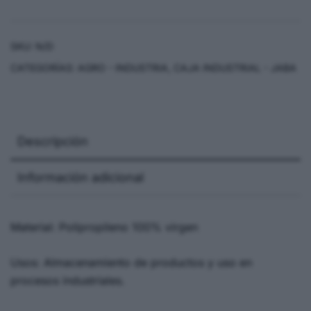
SKU:
N/D
CATEGORÍAS:
AGRO - INDUSTRIA
,
CAJA INDUSTRIAL - JABA
Descripción
Información adicional
Material: Polipropileno 100% virgen
Usos: Almacenamiento de productos y uso en
procesos industriales.