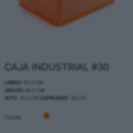
CAJA INDUSTRIAL #30
LARGO:
50.0 CM
ANCHO:
40.0 CM
ALTO:
20.0 CM
CAPACIDAD:
30 LTS
COLOR