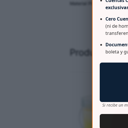
Cuentas C
Material Plastico 100% Vi
exclusiv
Cero Cuen
(ni de hom
transferen
Document
Productos re
boleta y 
Si recibe un m