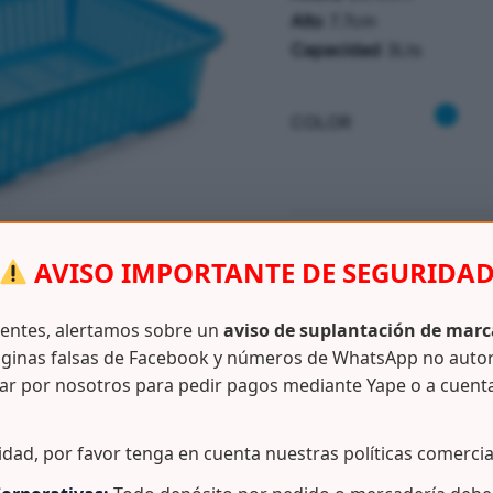
Alto
7.7cm
Capacidad
3Lts
COLOR
SKU:
N/D
AVISO IMPORTANTE DE SEGURIDA
CATEGORÍAS:
CANASTILL
ientes, alertamos sobre un
aviso de suplantación de marc
ginas falsas de Facebook y números de WhatsApp no auto
ar por nosotros para pedir pagos mediante Yape o a cuent
Información adicional
idad, por favor tenga en cuenta nuestras políticas comercia