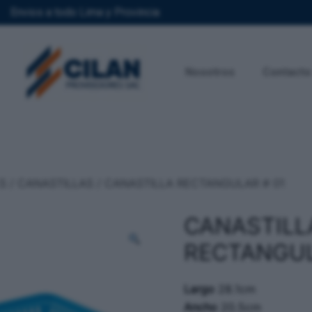
Envios a todo Lima y Provincia
Nosotros
Contacto
S
/
CANASTILLAS
/ CANASTILLA RECTANGULAR # 01
CANASTILL
RECTANGUL
Largo
28.1cm
Ancho
20.5cm