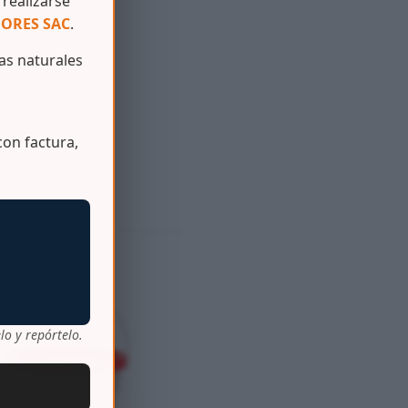
realizarse
ORES SAC
.
s naturales
on factura,
lo y repórtelo.