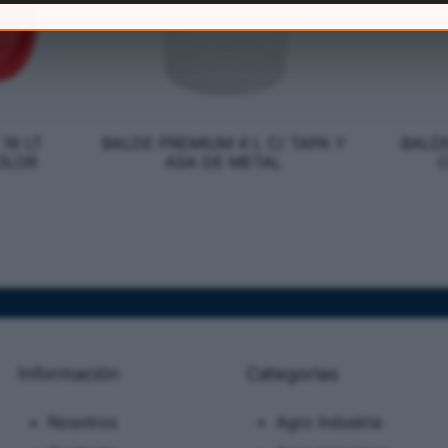
16 LT
BALDE PREMIUM 4 L C/ TAPA Y
BALD
OLOR
ASA DE METAL
C
Información
Categorias
Nosotros
Agro Industria