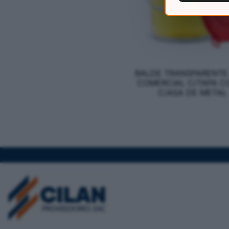
BALDE TRANSPARENTE 
COMERCIAL C/TAPA C
C/ASA DE METAL