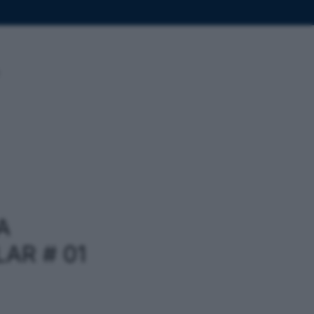
A
AR # 01