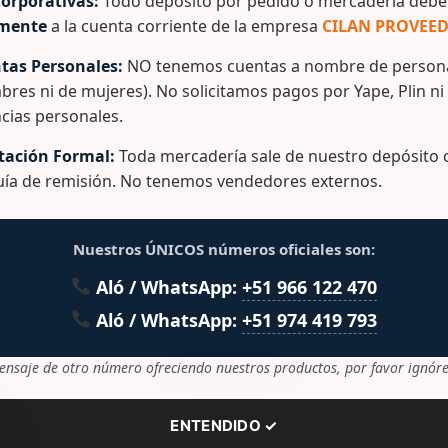
orporativas:
Todo depósito por pedido o mercadería debe 
rgen Marca: Rey
amente
a la cuenta corriente de la empresa
CILAN PROVEED
tas Personales:
NO tenemos cuentas a nombre de persona
bres ni de mujeres). No solicitamos pagos por Yape, Plin ni
cias personales.
ación Formal:
Toda mercadería sale de nuestro depósito c
lacionados
guía de remisión. No tenemos vendedores externos.
Nuestros ÚNICOS números oficiales son:
Aló / WhatsApp:
+51 966 122 470
Aló / WhatsApp:
+51 974 419 793
ensaje de otro número ofreciendo nuestros productos, por favor ignóre
ENTENDIDO ✓