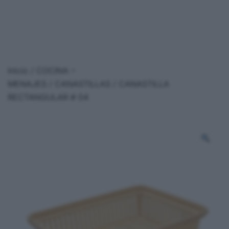
Inicio
/
COCINA –
MENAJES
/
CANASTILLAS
/ CANASTILLA
RECTANGULAR # 04