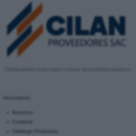
Distribuidores al por mayor y menor de productos plasticos.
Información
Nosotros
Contacto
Catálogo Productos