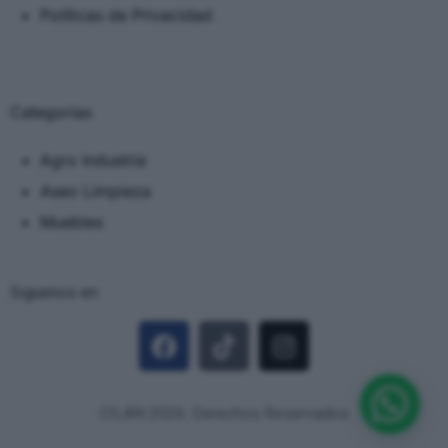
Políticas de Privacidad
Categorias
Agro Industria
Aseo Limpieza
Muebles
Siguenos en:
CILAN 2026. Derechos Reservados