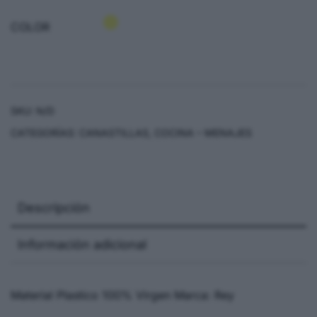
COLOR
SKU:
N/D
CATEGORÍAS:
CANASTILLAS
,
COCINA – MENAJES
Descripción
Información adicional
Material Plastico 100% Virgen Marca: Rey