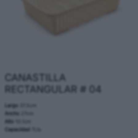
CANASTILLA
RECTANGULAR # 04
Largo
37.5cm
Ancho
27cm
Alto
10.1cm
Capacidad
7Lts