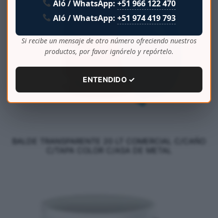
Aló / WhatsApp:
+51 966 122 470
Aló / WhatsApp:
+51 974 419 793
Si recibe un mensaje de otro número ofreciendo nuestros
productos, por favor ignórelo y repórtelo.
ENTENDIDO ✓
BALDE TRANSPARENTE 20 LT COMERCIAL C/CAÑO
C/TAPA COLOR C/ASA DE METAL