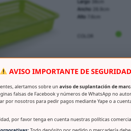
Largo
38cm
Ancho
26.9cm
Alto
7.6cm
COLOR
AVISO IMPORTANTE DE SEGURIDA
SKU:
N/D
CATEGORÍAS:
CANASTILL
ientes, alertamos sobre un
aviso de suplantación de marc
ginas falsas de Facebook y números de WhatsApp no auto
ar por nosotros para pedir pagos mediante Yape o a cuent
Información adicional
idad, por favor tenga en cuenta nuestras políticas comercia
orporativas:
Todo depósito por pedido o mercadería debe 