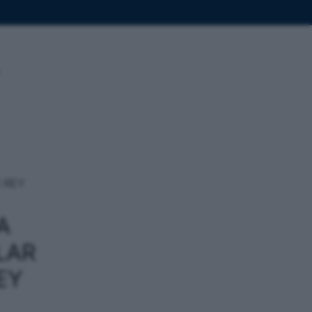
 REY
A
LAR
EY