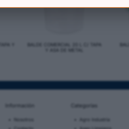
TAPA Y
BALDE COMERCIAL 20 L C/ TAPA
BAL
Y ASA DE METAL
Información
Categorias
Nosotros
Agro Industria
Contacto
Aseo Limpieza