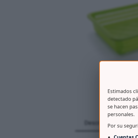
Estimados cl
detectado pá
se hacen pas
personales.
Descripción
Por su segur
Cuentas C