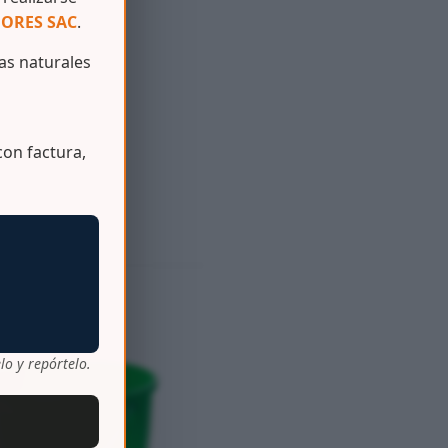
ORES SAC
.
s naturales
on factura,
lo y repórtelo.