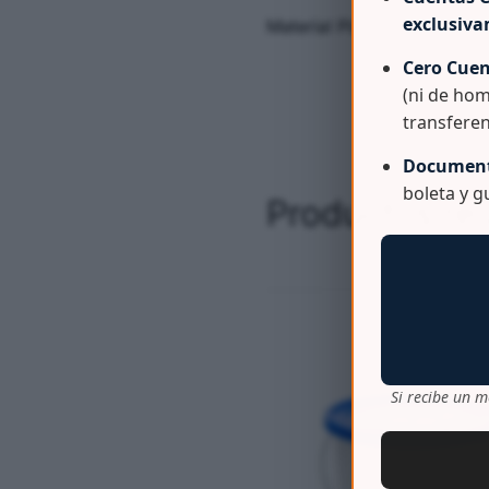
exclusiv
Material Plastico 100% Vi
Cero Cuen
(ni de hom
transferen
Document
boleta y 
Productos re
Si recibe un m