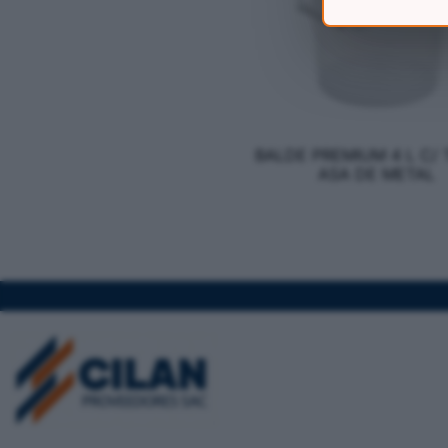
BALDE PREMIUM 4 L C/ 
ASA DE METAL