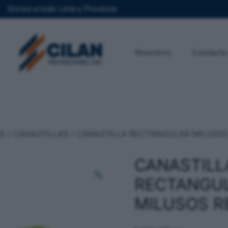
Envios a todo Lima y Provincia
Nosotros
Contacto
S
/
CANASTILLAS
/ CANASTILLA RECTANGULAR MILUSOS
CANASTILL
RECTANGU
MILUSOS R