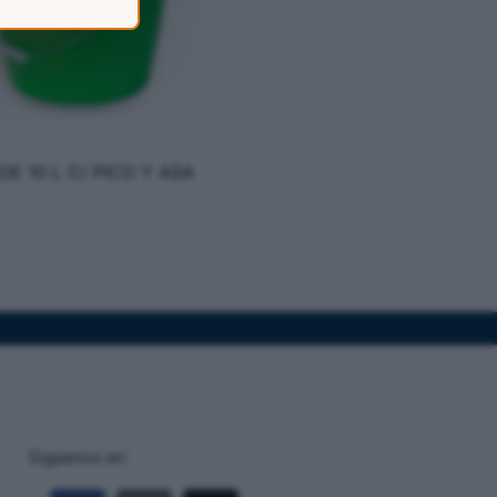
DE 10 L C/ PICO Y ASA
Siguenos en: