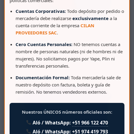
políticas comerciales:
Cuentas Corporativas:
Todo depósito por pedido o
mercadería debe realizarse
exclusivamente
a la
cuenta corriente de la empresa
CILAN
PROVEEDORES SAC
.
Cero Cuentas Personales:
NO tenemos cuentas a
BALDE TRANSPARENTE 20 LT COMERCIAL C/CAÑO
nombre de personas naturales (ni de hombres ni de
C/TAPA COLOR C/ASA DE METAL
mujeres). No solicitamos pagos por Yape, Plin ni
transferencias personales.
Documentación Formal:
Toda mercadería sale de
nuestro depósito con factura, boleta y guía de
remisión. No tenemos vendedores externos.
Nuestros ÚNICOS números oficiales son:
Aló / WhatsApp:
+51 966 122 470
Aló / WhatsApp:
+51 974 419 793