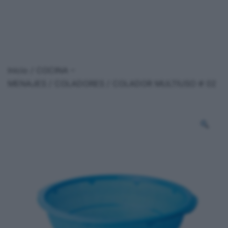
Inicio
/
COCINA –
MENAJES
/
COLADORES
/ COLADOR MULTIUSO # 02