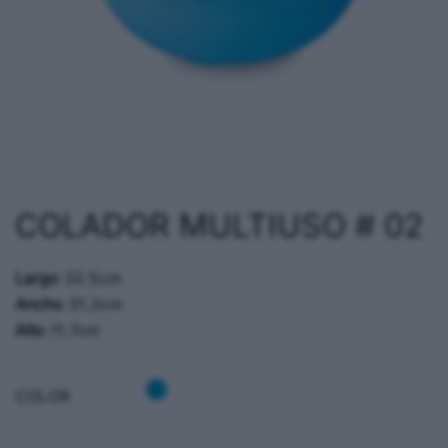
COLADOR MULTIUSO # 02
Largo
32.5cm
Ancho
31.2cm
Alto
11.7cm
COLOR