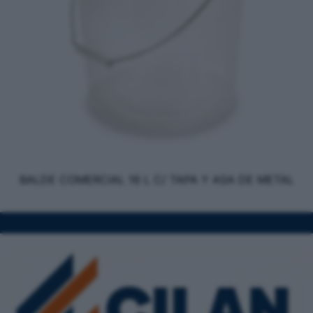
BALDE COMERCIAL 16 L C/ TAPA Y ASA DE METAL