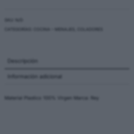
SKU:
N/D
CATEGORÍAS:
COCINA – MENAJES
,
COLADORES
Descripción
Información adicional
Material Plastico 100% Virgen Marca: Rey