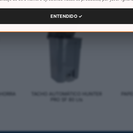
ENTENDIDO ✓
AHORRA
TACHO AUTOMÁTICO HUNTER
PAPE
PRO SF 80 Lts