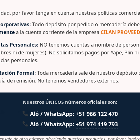
Información adicional
idad, por favor tenga en cuenta nuestras políticas comercia
orporativas:
Todo depósito por pedido o mercadería debe 
de capacidad.
amente
a la cuenta corriente de la empresa
CILAN PROVEED
do en polietileno de alta densidad (PEAD) de alta resistenci
tas Personales:
NO tenemos cuentas a nombre de persona
as de goma para facilitar su transporte.
bres ni de mujeres). No solicitamos pagos por Yape, Plin ni
naje en la base para facilitar su limpieza.
cias personales.
ación Formal:
Toda mercadería sale de nuestro depósito c
guía de remisión. No tenemos vendedores externos.
Nuestros ÚNICOS números oficiales son:
lacionados
Aló / WhatsApp:
+51 966 122 470
Aló / WhatsApp:
+51 974 419 793
ensaje de otro número ofreciendo nuestros productos, por favor ignóre