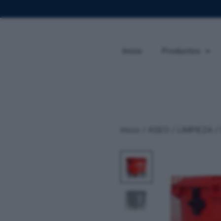
Inicio
Productos
Inicio
/
ASEO / LIMPIEZA
/