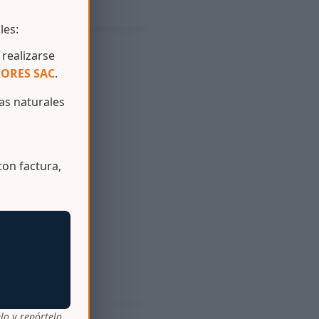
les:
realizarse
ORES SAC
.
a mecánica.
s naturales
on factura,
lo y repórtelo.