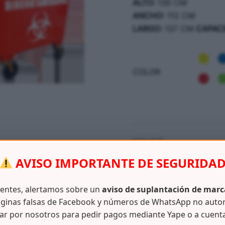
ALTO:
130 CM
ANCHO:
112 CM
LARGO:
137 CM
CAPACI
COLOR
SKU:
N/D
CATEGORÍAS:
ASEO / LIMP
AVISO IMPORTANTE DE SEGURIDA
PAPELERAS Y TACHOS
ientes, alertamos sobre un
aviso de suplantación de marc
ginas falsas de Facebook y números de WhatsApp no auto
ar por nosotros para pedir pagos mediante Yape o a cuent