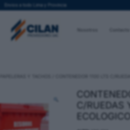
Envios a todo Lima y Provincia
Nosotros
Contacto
PAPELERAS Y TACHOS
/ CONTENEDOR 1100 LTS C/RUED
CONTENEDO
C/RUEDAS 
ECOLOGIC