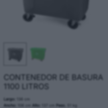
CONTENEDOR DE BASURA
1100 LITROS
Largo:
136 cm
Ancho:
106 cm
Alto:
137 cm
Peso.
51 kg