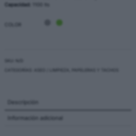
Capacidad:
1100 lts
COLOR
SKU:
N/D
CATEGORÍAS:
ASEO / LIMPIEZA
,
PAPELERAS Y TACHOS
Descripción
Información adicional