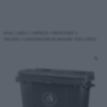
Inicio
/
ASEO / LIMPIEZA
/
PAPELERAS Y
TACHOS
/ CONTENEDOR DE BASURA 1100 LITROS