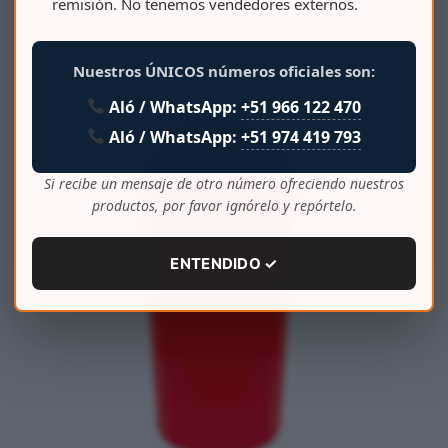
remisión. No tenemos vendedores externos.
PAPELERA BODEGUITA AHORRA ESPACIO 35 LT
Nuestros ÚNICOS números oficiales son:
Aló / WhatsApp:
+51 966 122 470
Aló / WhatsApp:
+51 974 419 793
Si recibe un mensaje de otro número ofreciendo nuestros
productos, por favor ignórelo y repórtelo.
ENTENDIDO ✓