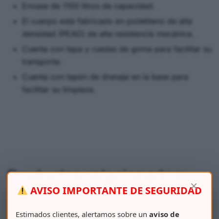
Envase de 1100 litros de capacidad.
El cuerpo está fabricado en polietileno de alta
densidad (PEAD) de alta resistencia mecánica.
Cuenta con tapa y ruedas de goma para facilitar su
transporte.
Cuenta con tapón de drenaje en la base para
facilitar su limpieza.
Productos relacionados
×
AVISO IMPORTANTE DE SEGURIDAD
Estimados clientes, alertamos sobre un
aviso de