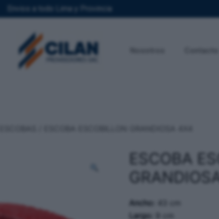
Envios a todo Lima y Provincia
Nosotros
Contacto
ESCOBAS
/ ESCOBA ESCOBILLON GRANDIOSA 4X4
ESCOBA ES
GRANDIOSA
Ancho:
43 cm
Largo:
9 cm