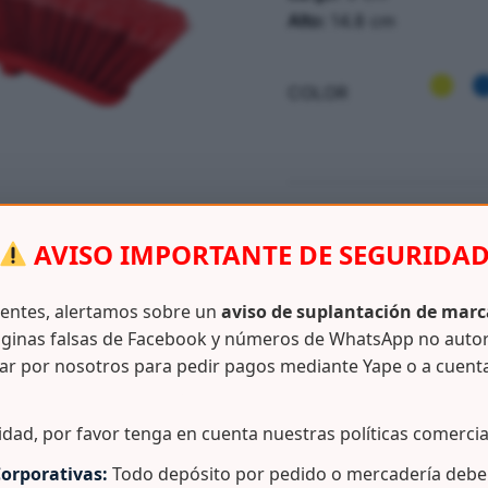
Alto:
14.8 cm
COLOR
SKU:
N/D
AVISO IMPORTANTE DE SEGURIDA
CATEGORÍAS:
ASEO / LIMP
ientes, alertamos sobre un
aviso de suplantación de marc
ginas falsas de Facebook y números de WhatsApp no auto
ar por nosotros para pedir pagos mediante Yape o a cuent
Información adicional
idad, por favor tenga en cuenta nuestras políticas comercia
orporativas:
Todo depósito por pedido o mercadería debe 
ipropileno, fibras 100% PVC.