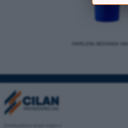
PAPELERA REDONDA VAI
Distribuidores al por mayor y