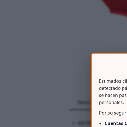
Estimados cl
detectado pá
se hacen pas
personales.
Descripción
Por su segur
Cuentas C
MATERIAL: Base de pol