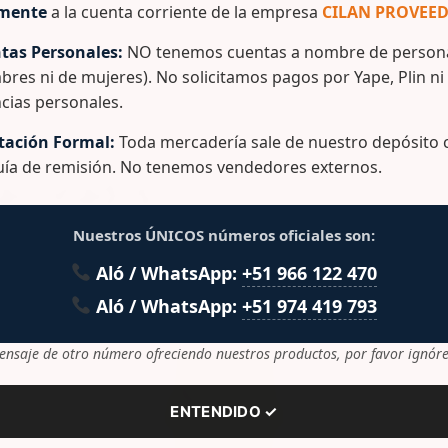
amente
a la cuenta corriente de la empresa
CILAN PROVEED
in Palo)
tas Personales:
NO tenemos cuentas a nombre de persona
bres ni de mujeres). No solicitamos pagos por Yape, Plin ni
cias personales.
ación Formal:
Toda mercadería sale de nuestro depósito c
guía de remisión. No tenemos vendedores externos.
lacionados
Nuestros ÚNICOS números oficiales son:
Aló / WhatsApp:
+51 966 122 470
Aló / WhatsApp:
+51 974 419 793
ensaje de otro número ofreciendo nuestros productos, por favor ignóre
ENTENDIDO ✓