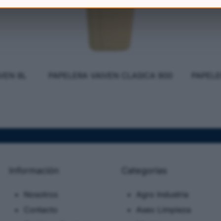
VEN 8L
PAPELERA VAIVEN CLASICA 900
PAPELE
Información
Categorias
Nosotros
Agro Industria
Contacto
Aseo Limpieza