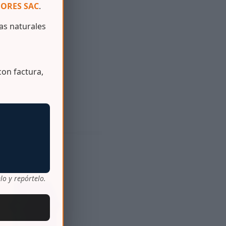
ORES SAC
.
s naturales
on factura,
lo y repórtelo.