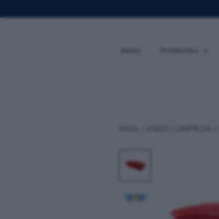
Inicio
Productos
Inicio
/
ASEO / LIMPIEZA
/