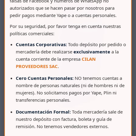
falsas de Facebook y números de WhatsApp no
autorizados que se hacen pasar por nosotros para
pedir pagos mediante Yape o a cuentas personales.
Por su seguridad, por favor tenga en cuenta nuestras
políticas comerciales:
Cuentas Corporativas:
Todo depósito por pedido o
mercadería debe realizarse
exclusivamente
a la
cuenta corriente de la empresa
CILAN
PROVEEDORES SAC
.
Cero Cuentas Personales:
NO tenemos cuentas a
nombre de personas naturales (ni de hombres ni de
mujeres). No solicitamos pagos por Yape, Plin ni
transferencias personales.
Documentación Formal:
Toda mercadería sale de
nuestro depósito con factura, boleta y guía de
PAPELERA BODEGUITA VAIVEN 35 L
remisión. No tenemos vendedores externos.