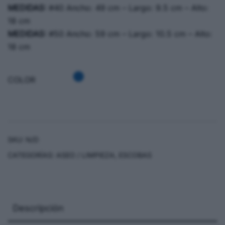
MEDIDAS:
#40 Ancho: 49 cm – Largo: 9.5 cm – Alto:
18 cm
MEDIDAS:
#50 Ancho: 59 cm – Largo: 10.5 cm – Alto:
18 cm
COLOR
SKU:
N/D
CATEGORÍAS:
ASEO / LIMPIEZA
,
ESCOBAS
Descripción