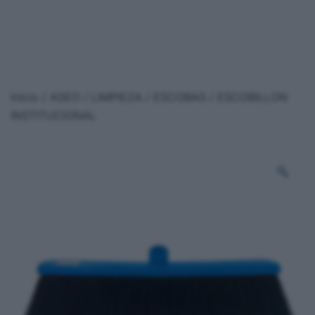
Inicio
/
ASEO / LIMPIEZA
/
ESCOBAS
/ ESCOBILLON
INSTITUCIONAL