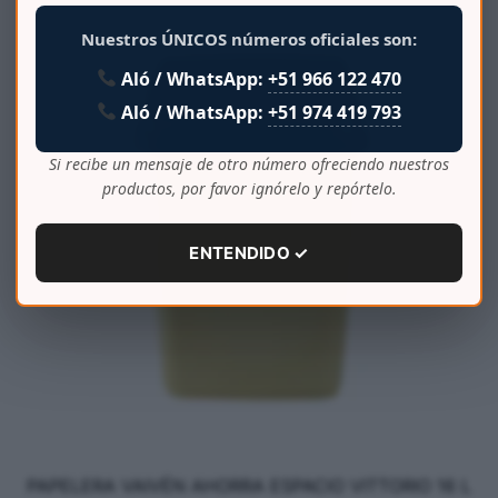
Nuestros ÚNICOS números oficiales son:
Aló / WhatsApp:
+51 966 122 470
Aló / WhatsApp:
+51 974 419 793
Si recibe un mensaje de otro número ofreciendo nuestros
productos, por favor ignórelo y repórtelo.
ENTENDIDO ✓
PAPELERA VAIVÉN AHORRA ESPACIO VITTORIO 16 L