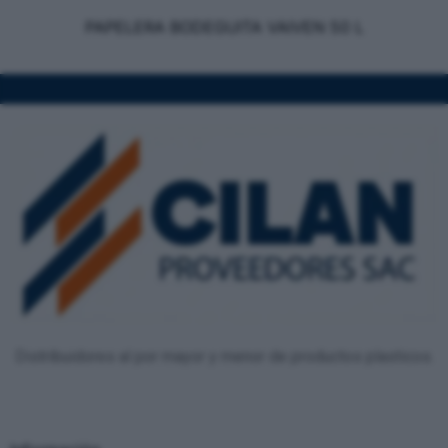
PAPELERA BODEGUITA VAIVEN 50 L
Distribuidores al por mayor y menor de productos plasticos.