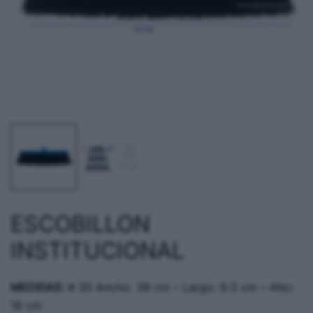
ESCOBILLON
INSTITUCIONAL
MEDIDAS:
# 30 Ancho: 39 cm – Largo: 9.5 cm – Alto:
18 cm