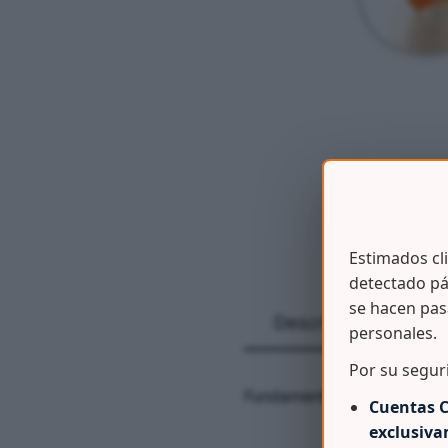
Estimados cl
detectado pá
se hacen pas
Descripción
personales.
Por su segur
Fundamental para limpiar a
Cuentas C
exclusiv