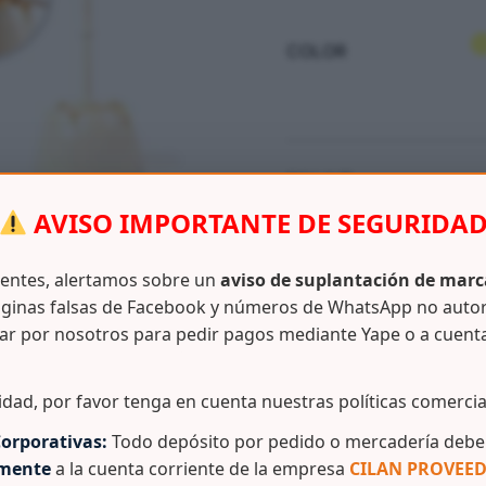
COLOR
SKU:
N/D
CATEGORÍAS:
ASEO / LIMP
AVISO IMPORTANTE DE SEGURIDA
ientes, alertamos sobre un
aviso de suplantación de marc
ginas falsas de Facebook y números de WhatsApp no auto
ar por nosotros para pedir pagos mediante Yape o a cuent
Información adicional
idad, por favor tenga en cuenta nuestras políticas comercia
 fondo el inodoro, esta escobilla para baño no debe faltar
orporativas:
Todo depósito por pedido o mercadería debe 
amente
a la cuenta corriente de la empresa
CILAN PROVEED