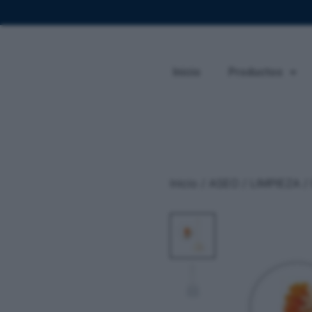
Inicio
Productos
Inicio
/
ASEO / LIMPIEZA
/