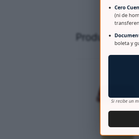
Cero Cuen
(ni de hom
transferen
Productos re
Document
boleta y 
Si recibe un m