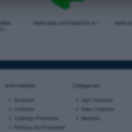
ORRA
PAPELERA AUTOMATICA N 1
PAPELE
6 L
Información
Categorias
Nosotros
Agro Industria
Contacto
Aseo Limpieza
Catálogo Productos
Muebles
Políticas de Privacidad