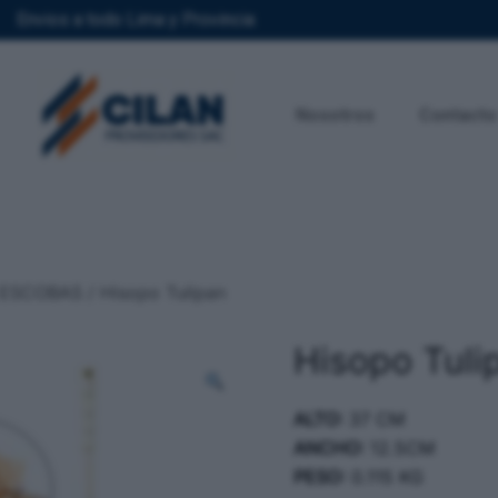
Envios a todo Lima y Provincia
Nosotros
Contacto
ESCOBAS
/ Hisopo Tulipan
Hisopo Tuli
ALTO:
37 CM
ANCHO:
12.5CM
PESO:
0.115 KG