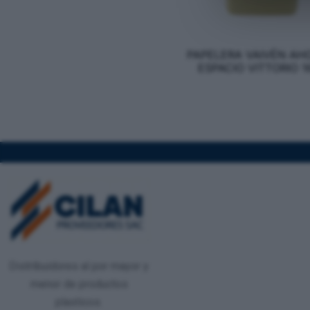
PAPELERA VAIVÉN AH
ESPACIO VITTORIO 1
Distribuidores al por mayor y
menor de productos
plasticos.