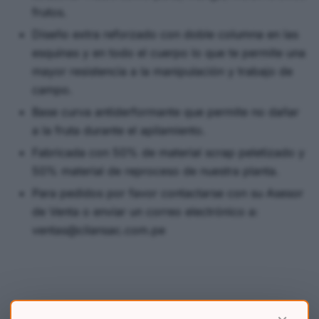
frutos.
Diseño extra reforzado con doble columna en las
esquinas y en todo el cuerpo lo que te permite una
mayor resistencia a la manipulación y trabajo de
campo.
Base curva antiderformante que permite no dañar
a la fruta durante el apilamiento.
Fabricada con 50% de material scrap peletizado y
50% material de reproceso de nuestra planta.
Para pedidos por favor contactarse con su Asesor
de Venta o enviar un correo electrónico a:
ventas@cilansac.com.pe