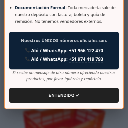
Documentación Formal:
Toda mercadería sale de
nuestro depósito con factura, boleta y guía de
remisión. No tenemos vendedores externos.
Nuestros ÚNICOS números oficiales son:
CAJA COSECHERA MOD. BETA SEMI-CALADA
Aló / WhatsApp:
+51 966 122 470
Aló / WhatsApp:
+51 974 419 793
Si recibe un mensaje de otro número ofreciendo nuestros
productos, por favor ignórelo y repórtelo.
ENTENDIDO ✓