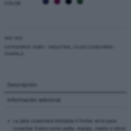
COLOR
SKU:
N/D
CATEGORÍAS:
AGRO - INDUSTRIA
,
CAJAS COSECHERA -
CHAPALA
Descripción
Información adicional
La jaba cosechera blindada II Fortex sirve para
cosechar frutos como palta, mango, melón u otros