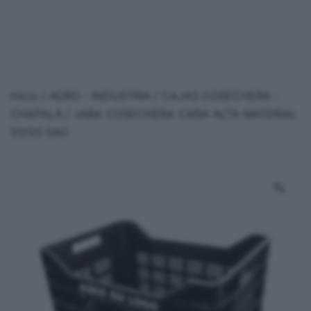
Inicio
/
AGRO - INDUSTRIA
/
CAJAS COSECHERA -
CHAPALA
/ JABA COSECHERA CAÑA ALTA MATERIAL
50/50 SAO