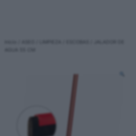
Inicio
/
ASEO / LIMPIEZA
/
ESCOBAS
/ JALADOR DE
AGUA 55 CM