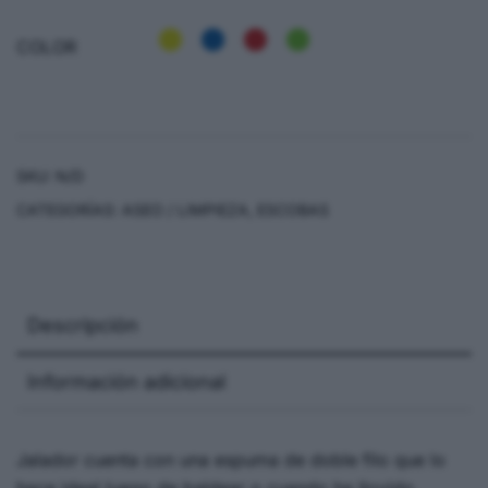
COLOR
SKU:
N/D
CATEGORÍAS:
ASEO / LIMPIEZA
,
ESCOBAS
Descripción
Información adicional
Jalador cuenta con una espuma de doble filo que lo