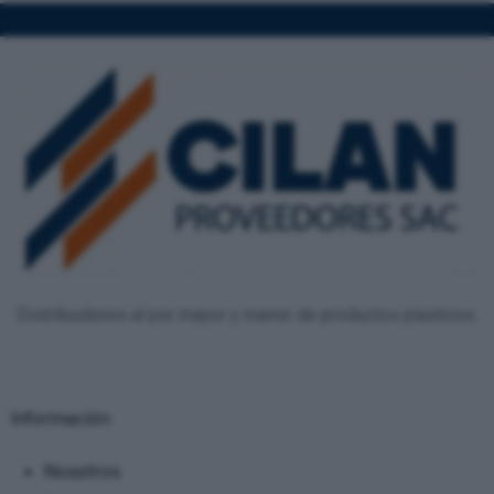
Distribuidores al por mayor y menor de productos plasticos.
Información
Nosotros