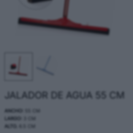
JALADOR DE AGUA 55 CM
ANCHO:
55 CM
LARGO:
3 CM
ALTO.
6.5 CM