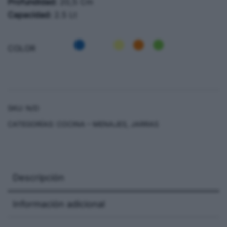
Profundidad:
20,5 Cm
Capacidad:
2.5 Lt
COLOR
SKU:
N/D
CATEGORÍAS:
COCINA – MENAJES
,
JARRAS
Descripción
Información adicional