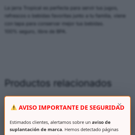
La jarra Tropical es perfecta para servir tus jugos,
refrescos o bebidas favoritas junto a tu familia, viene
con tapa para conservar mejor tus bebidas.
100% seguro, libre de BPA.
Productos relacionados
×
AVISO IMPORTANTE DE SEGURIDAD
Estimados clientes, alertamos sobre un
aviso de
suplantación de marca
. Hemos detectado páginas