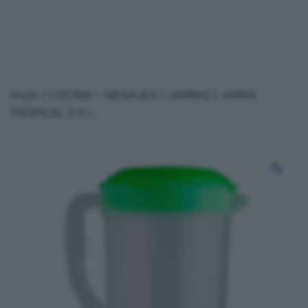
Inicio
/
COCINA – MENAJES
/
JARRAS
/ JARRA
TROPICAL 2.5 L