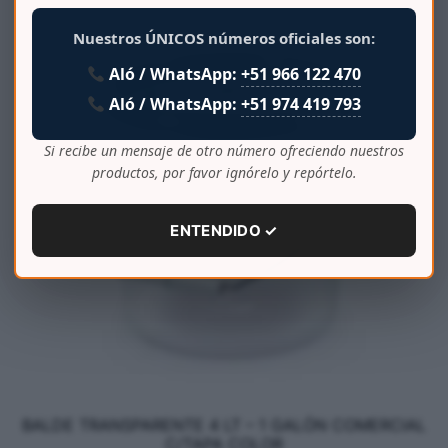
Nuestros ÚNICOS números oficiales son:
Aló / WhatsApp:
+51 966 122 470
Aló / WhatsApp:
+51 974 419 793
Si recibe un mensaje de otro número ofreciendo nuestros
productos, por favor ignórelo y repórtelo.
ENTENDIDO ✓
BALDE TRANSPARENTE 4 LT – 1 GALÓN COMERCIAL
C/TAPA COLOR