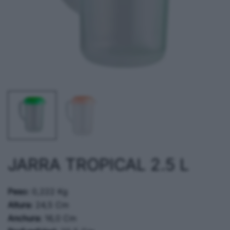
JARRA TROPICAL 2.5 L
Peso:
0,222 Kg
Altura:
24,5 Cm
Anchura:
16,0 Cm