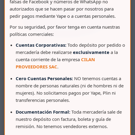
falsas de Facebook y números de WhatsApp no
autorizados que se hacen pasar por nosotros para
pedir pagos mediante Yape o a cuentas personales.
Por su seguridad, por favor tenga en cuenta nuestras
políticas comerciales:
Cuentas Corporativas:
Todo depósito por pedido o
mercadería debe realizarse
exclusivamente
a la
cuenta corriente de la empresa
CILAN
PROVEEDORES SAC
.
Cero Cuentas Personales:
NO tenemos cuentas a
nombre de personas naturales (ni de hombres ni de
mujeres). No solicitamos pagos por Yape, Plin ni
transferencias personales.
Documentación Formal:
Toda mercadería sale de
BALDE COMERCIAL 1 GAL C/ TAPA Y ASA DE METAL
nuestro depósito con factura, boleta y guía de
remisión. No tenemos vendedores externos.