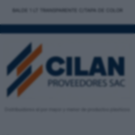
BALDE 1 LT TRANSPARENTE C/TAPA DE COLOR
Distribuidores al por mayor y menor de productos plasticos.