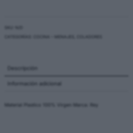
SKU:
N/D
CATEGORÍAS:
COCINA – MENAJES
,
COLADORES
Descripción
Información adicional
Material Plastico 100% Virgen Marca: Rey