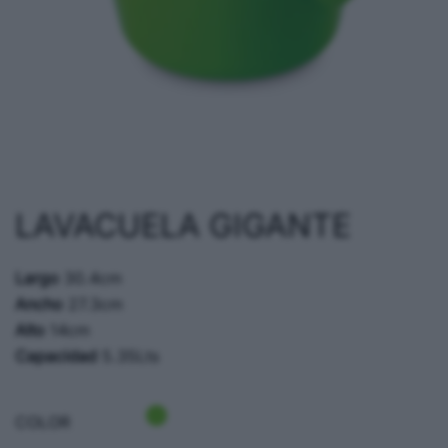
LAVACUELA GIGANTE
Largo
30.4cm
Ancho
27.3cm
Alto
14cm
Capacidad
5.35Lts
COLOR