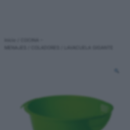
Inicio
/
COCINA –
MENAJES
/
COLADORES
/ LAVACUELA GIGANTE