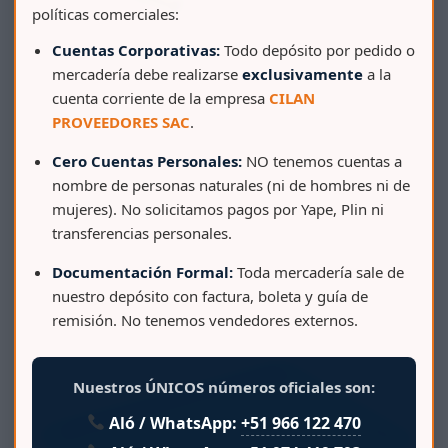
políticas comerciales:
Cuentas Corporativas:
Todo depósito por pedido o
mercadería debe realizarse
exclusivamente
a la
cuenta corriente de la empresa
CILAN
PROVEEDORES SAC
.
Cero Cuentas Personales:
NO tenemos cuentas a
nombre de personas naturales (ni de hombres ni de
BALDE 10 LT COMERCIAL C/TAPA DE COLOR
mujeres). No solicitamos pagos por Yape, Plin ni
transferencias personales.
Documentación Formal:
Toda mercadería sale de
nuestro depósito con factura, boleta y guía de
remisión. No tenemos vendedores externos.
Nuestros ÚNICOS números oficiales son:
Aló / WhatsApp:
+51 966 122 470