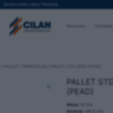
Envios a todo Lima y Provincia
Nosotros
Contacto
/
PALLET / PARIHUELAS
/ PALLET STD 4000 (PEAD)
PALLET ST
(PEAD)
Altura:
15 Cm
Anchura:
100.5 Cm