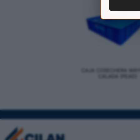
CAJA COSECHERA WAY
CALADA (PEAD)