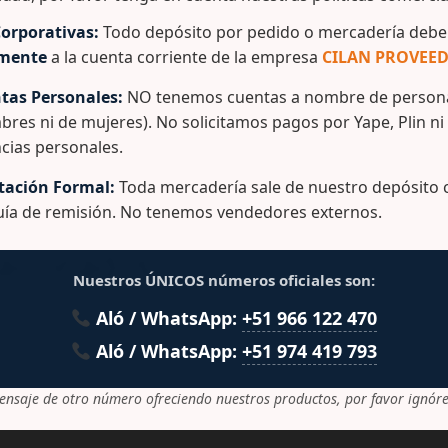
comercio para cargas intermedias, fabricado mediante proc
orporativas:
Todo depósito por pedido o mercadería debe 
ue le permite estar en contacto directo con cualquier tip
amente
a la cuenta corriente de la empresa
CILAN PROVEED
permite buena fluidez de aire frío.
tas Personales:
NO tenemos cuentas a nombre de persona
bres ni de mujeres). No solicitamos pagos por Yape, Plin ni
cias personales.
ación Formal:
Toda mercadería sale de nuestro depósito c
guía de remisión. No tenemos vendedores externos.
lacionados
Nuestros ÚNICOS números oficiales son:
Aló / WhatsApp:
+51 966 122 470
Aló / WhatsApp:
+51 974 419 793
ensaje de otro número ofreciendo nuestros productos, por favor ignóre