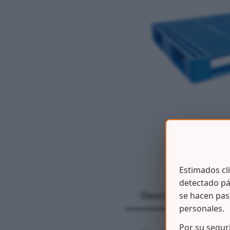
Estimados cl
detectado pá
se hacen pas
Descripción
personales.
Por su segur