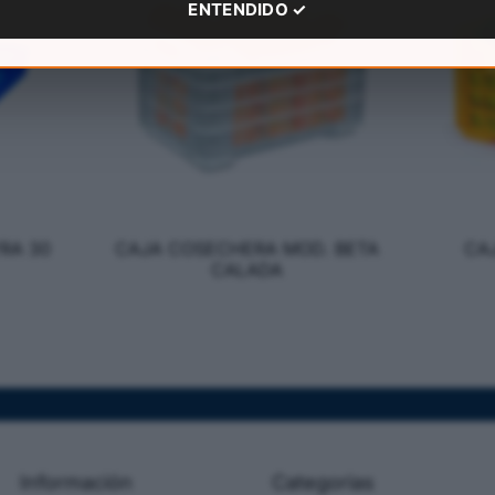
ENTENDIDO ✓
RA 30
CAJA COSECHERA MOD. BETA
CA
CALADA
Información
Categorias