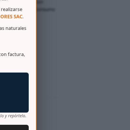
eso de injección con
realizarse
o de productos de consumo
ORES SAC
.
s naturales
on factura,
lo y repórtelo.