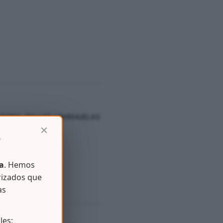
USTRIA
,
PALLET / PARIHUELAS
×
D
a
. Hemos
rizados que
as
les: