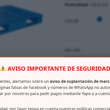
Profundidad:
120.9 Cm
COLOR
SKU:
N/D
CATEGORÍAS:
AGRO - IND
AVISO IMPORTANTE DE SEGURIDA
ientes, alertamos sobre un
aviso de suplantación de marc
ginas falsas de Facebook y números de WhatsApp no auto
ar por nosotros para pedir pagos mediante Yape o a cuent
Información adicional
idad, por favor tenga en cuenta nuestras políticas comercia