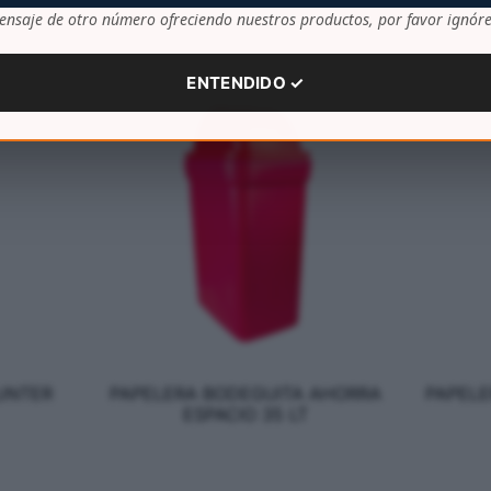
ensaje de otro número ofreciendo nuestros productos, por favor ignóre
ENTENDIDO ✓
UNTER
PAPELERA BODEGUITA AHORRA
PAPELE
ESPACIO 35 LT