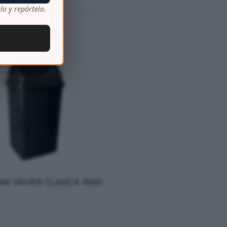
lo y repórtelo.
RA VAIVEN CLASICA 4000