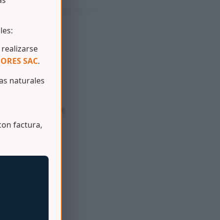
as
les:
realizarse
ORES SAC
.
s naturales
os.
gulo de reciclaje.
on factura,