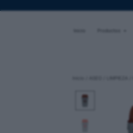
Inicio
Productos
Inicio
/
ASEO / LIMPIEZA
/