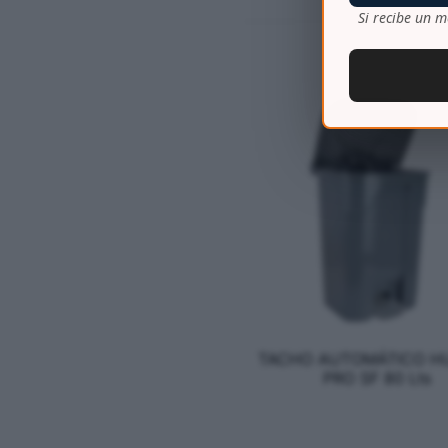
Si recibe un m
TACHO AUTOMÁTICO H
PRO SF 80 Lts