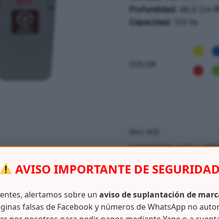
Profundidad:
48,0 Cm
P
Capacidad:
120 lts
COLOR
SKU:
N/D
CATEGORÍAS:
ASEO / LIMP
AVISO IMPORTANTE DE SEGURIDA
ientes, alertamos sobre un
aviso de suplantación de marc
ginas falsas de Facebook y números de WhatsApp no auto
Información adicional