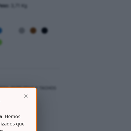
eso:
3,71 Kg
IEZA
,
PAPELERAS Y TACHOS
×
D
a
. Hemos
rizados que