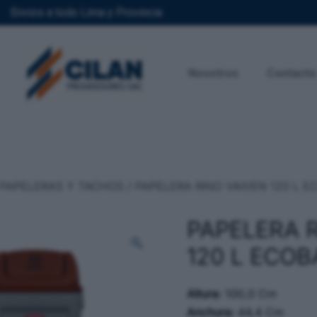
Envios a todo Lima y Provincia
Nosotros
Contacto
PAPELERAS Y TACHOS
/ PAPELERA RINO VAIVEN 120 L 
PAPELERA 
120 L ECO
Altura:
100,0 Cm
Anchura:
44,4 Cm