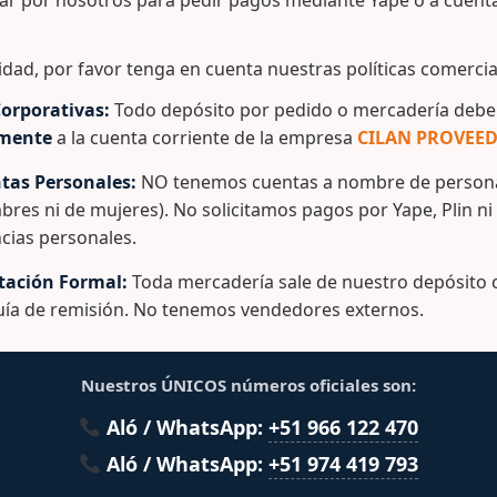
ar por nosotros para pedir pagos mediante Yape o a cuent
idad, por favor tenga en cuenta nuestras políticas comercia
 de capacidad.
orporativas:
Todo depósito por pedido o mercadería debe 
ansportar por ser de cuerpos livianos.
amente
a la cuenta corriente de la empresa
CILAN PROVEED
fácil uso.
rinda una alta resistencia mecánica.
tas Personales:
NO tenemos cuentas a nombre de persona
bres ni de mujeres). No solicitamos pagos por Yape, Plin ni
tangular ayuda a ubicarla en lugares con espacios reducid
cias personales.
logo del residuo que le corresponde a cada color y el trián
ación Formal:
Toda mercadería sale de nuestro depósito c
guía de remisión. No tenemos vendedores externos.
Nuestros ÚNICOS números oficiales son:
Aló / WhatsApp:
+51 966 122 470
lacionados
Aló / WhatsApp:
+51 974 419 793