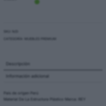
SKU:
N/D
CATEGORÍA:
MUEBLES PREMIUM
Descripción
Información adicional
País de origen Perú
Material De La Estructura Plástico Marca: REY