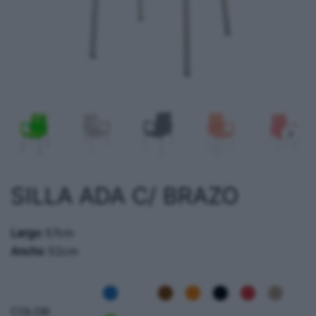
SILLA ADA C/ BRAZO
Largo
57cm
Ancho
52cm
COLOR