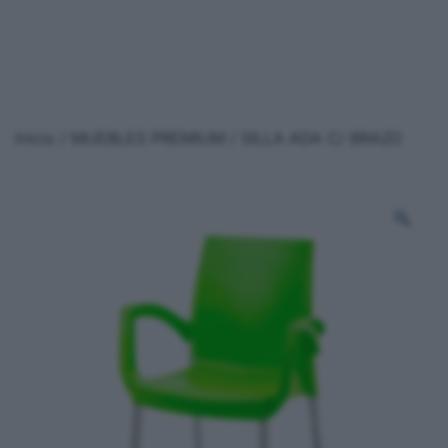
Inicio
/
MUEBLES PREMIUM
/ SILLA ADA C/ BRAZO