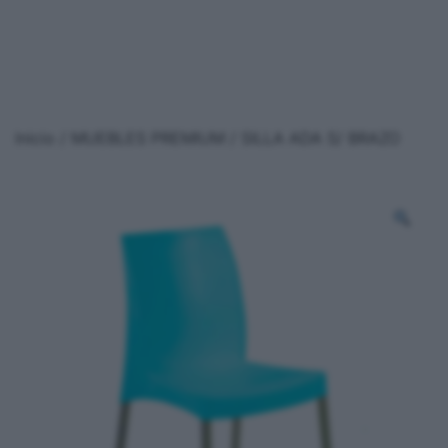
Inicio
/
MUEBLES PREMIUM
/ SILLA ADA S/ BRAZO