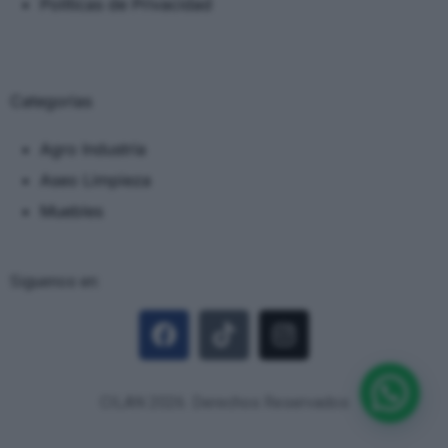
Políticas de Privacidad
Categorias
Agro Industria
Aseo Limpieza
Muebles
Siguenos en:
CILAN 2026. Derechos Reservados