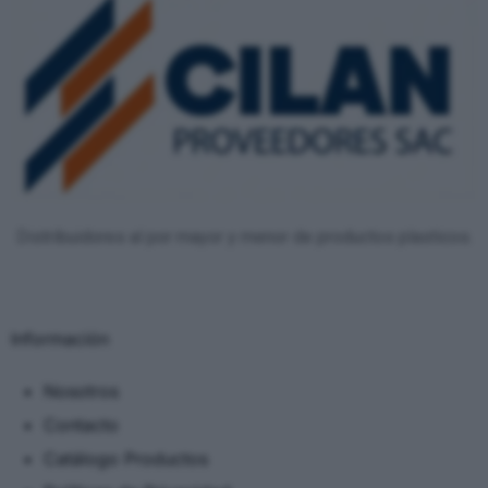
Distribuidores al por mayor y menor de productos plasticos.
Información
Nosotros
Contacto
Catálogo Productos