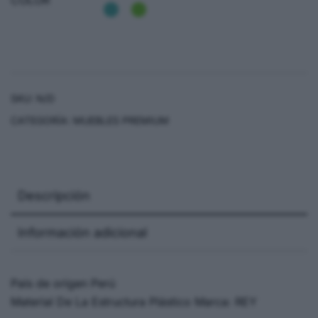
SKU:
N/D
CATEGORÍA:
MUEBLES PREMIUM
Descripción
Información adicional
País de origen Perú
Material De La Estructura Plástico Marca: REY