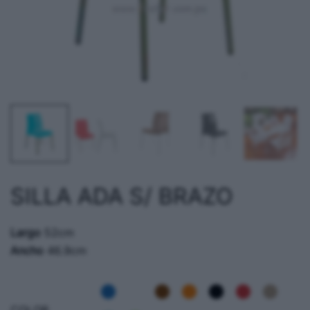
SILLA ADA S/ BRAZO
Largo
52cm
Ancho
46.9cm
COLOR