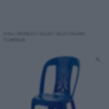
Inicio
/
MUEBLES
/
SILLAS
/ SILLA ITALIANA
FLORENCIA