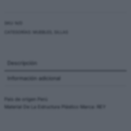
SKU:
N/D
CATEGORÍAS:
MUEBLES
,
SILLAS
Descripción
Información adicional
País de origen Perú
Material De La Estructura Plástico Marca: REY