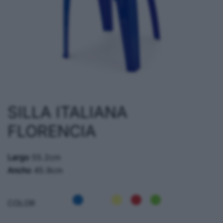
SILLA ITALIANA
FLORENCIA
Largo
55.2cm
Ancho
45.9cm
COLOR