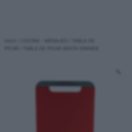
Inicio
/
COCINA – MENAJES
/
TABLA DE
PICAR
/ TABLA DE PICAR AGATA GRANDE