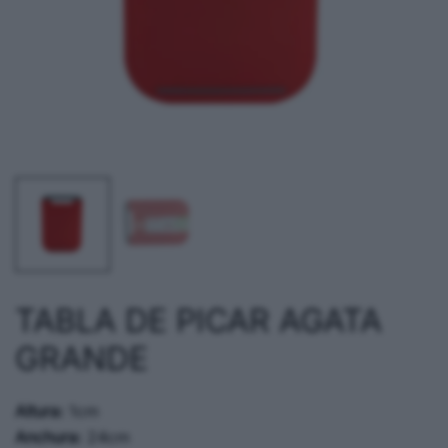
TABLA DE PICAR AGATA
GRANDE
Altura:
1cm
Anchura:
24cm