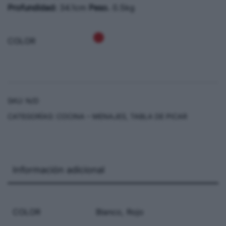
Profundidad:
34.1cm
Peso.
0.5kg
COLOR
SKU:
N/D
CATEGORÍAS:
COCINA – MENAJES
,
TABLA DE PICAR
Información adicional
COLOR
Blanco, Rojo