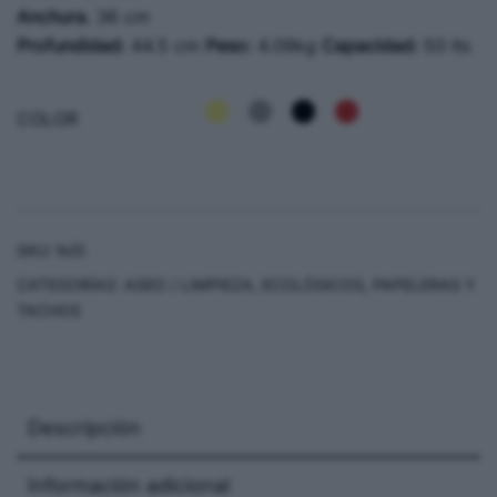
Anchura.
36 cm
Profundidad:
44.5 cm
Peso:
4.09kg
Capacidad:
50 lts
COLOR
SKU:
N/D
CATEGORÍAS:
ASEO / LIMPIEZA
,
ECOLÓGICOS
,
PAPELERAS Y
TACHOS
Descripción
Información adicional