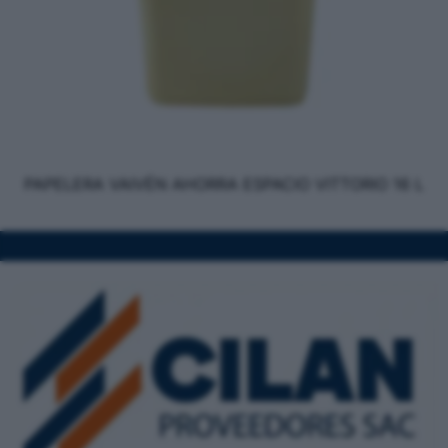
PAPELERA VAIVÉN AHORRA ESPACIO VITTORIO 16 L