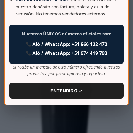
nuestro depósito con factura, boleta y guía de
remisión. No tenemos vendedores externos.
PAPELERA BODEGUITA AHORRA ESPACIO 25 LT
Nuestros ÚNICOS números oficiales son:
Aló / WhatsApp:
+51 966 122 470
Aló / WhatsApp:
+51 974 419 793
Si recibe un mensaje de otro número ofreciendo nuestros
productos, por favor ignórelo y repórtelo.
ENTENDIDO ✓