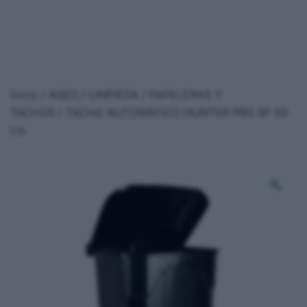
Inicio
/
ASEO / LIMPIEZA
/
PAPELERAS Y
TACHOS
/ TACHO AUTOMÁTICO HUNTER PRO SF 50
Lts