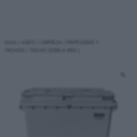
Inicio
/
ASEO / LIMPIEZA
/
PAPELERAS Y
TACHOS
/ TACHO GORILA 660 L