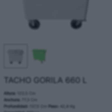
TACHO GORILA 660 L
Altura:
123,0 Cm
Anchura:
77,3 Cm
Profundidad:
137,5 Cm
Peso:
42,8 Kg