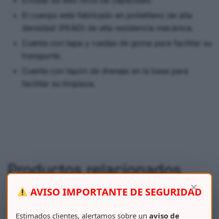
Envase de 660 litros de capacidad.
El cuerpo está fabricado en polietileno de alta
densidad (PEAD) de alta resistencia mecánica.
Cuenta con tapa y ruedas de goma para facilitar su
transporte.
Cuenta con tapón de drenaje en la base para
facilitar su limpieza.
Productos relacionados
×
AVISO IMPORTANTE DE SEGURIDAD
Estimados clientes, alertamos sobre un
aviso de