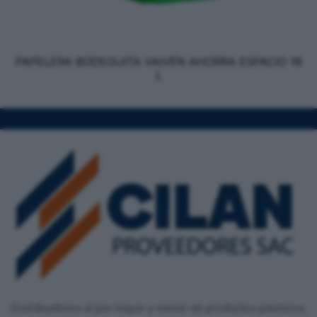
PAPELERA BODEGUITA VAIVÉN AHORRA ESPACIO 18
L
Distribuidores al por mayor y menor de productos plasticos.