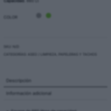
Capacidad
. 660 Lt
COLOR
SKU:
N/D
CATEGORÍAS:
ASEO / LIMPIEZA
,
PAPELERAS Y TACHOS
Descripción
Información adicional