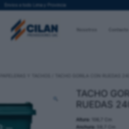
Envios a todo Lima y Provincia
Nosotros
Contacto
PAPELERAS Y TACHOS
/ TACHO GORILA CON RUEDAS 24
TACHO GOR
RUEDAS 24
Altura:
106,7 Cm
Anchura:
59,7 Cm