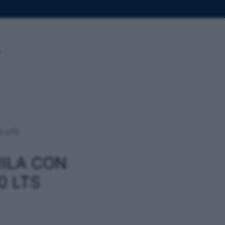
0 LTS
ILA CON
0 LTS