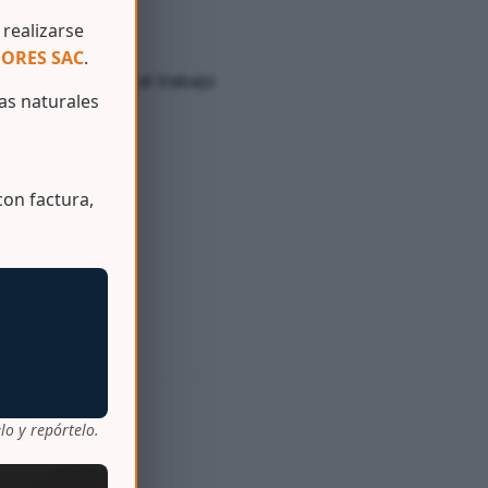
anipulación
realizarse
uso continuo.
ORES SAC
.
ue necesita para el trabajo
s naturales
on factura,
lo y repórtelo.