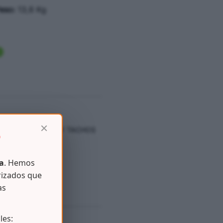
eso:
13,6 Kg
×
IEZA
,
PAPELERAS Y TACHOS
D
a
. Hemos
rizados que
as
les: