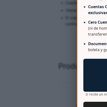
Cuenta con asas superi
Cuentas C
Vienen con ruedas de c
exclusiv
El cuerpo del tacho cue
Cero Cuen
continuo.
(ni de hom
transferen
Document
boleta y 
Productos re
Si recibe un m