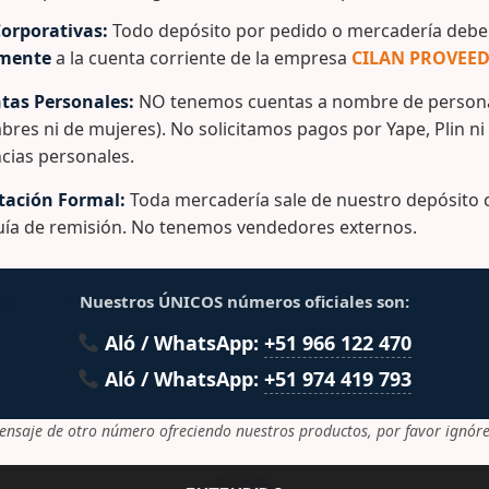
ores y delanteras extra resistentes que permiten su fácil m
orporativas:
Todo depósito por pedido o mercadería debe 
aucho que facilitan su traslado, haciendo perfecto para el 
amente
a la cuenta corriente de la empresa
CILAN PROVEED
nta con venas de refuerzo para darle la extra resistencia q
tas Personales:
NO tenemos cuentas a nombre de persona
bres ni de mujeres). No solicitamos pagos por Yape, Plin ni
cias personales.
ación Formal:
Toda mercadería sale de nuestro depósito c
guía de remisión. No tenemos vendedores externos.
lacionados
Nuestros ÚNICOS números oficiales son:
Aló / WhatsApp:
+51 966 122 470
Aló / WhatsApp:
+51 974 419 793
ensaje de otro número ofreciendo nuestros productos, por favor ignóre