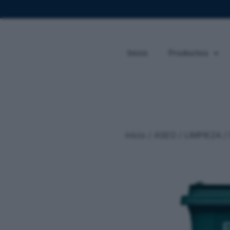
Inicio
Productos
Inicio
/
ASEO / LIMPIEZA
/