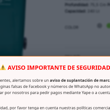
Profundidad:
75,5 Cm
P
Capacidad:
240 Lt
COLOR
SKU:
N/D
CATEGORÍAS:
ASEO / LIMP
AVISO IMPORTANTE DE SEGURIDA
ientes, alertamos sobre un
aviso de suplantación de marc
ginas falsas de Facebook y números de WhatsApp no auto
ar por nosotros para pedir pagos mediante Yape o a cuent
Información adicional
idad, por favor tenga en cuenta nuestras políticas comercia