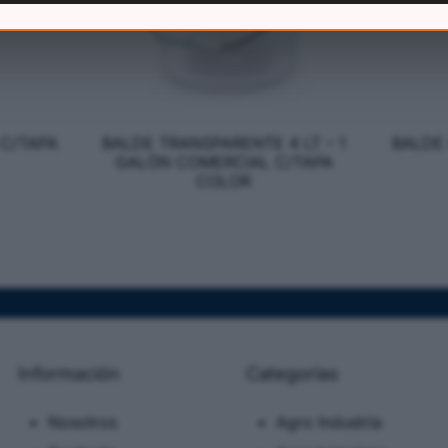
 C/TAPA
BALDE TRANSPARENTE 4 LT – 1
BALDE 
GALÓN COMERCIAL C/TAPA
COLOR
Información
Categorias
Nosotros
Agro Industria