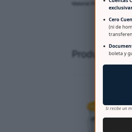
Cuentas C
Material Plastico 100% Vi
exclusiv
Cero Cuen
(ni de hom
transferen
Document
Productos re
boleta y 
Si recibe un m