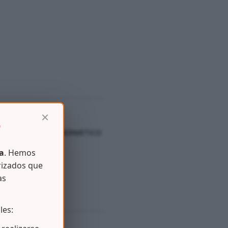
×
D
ENAJES
,
TAPER – HERMETICO
a
. Hemos
rizados que
as
les: