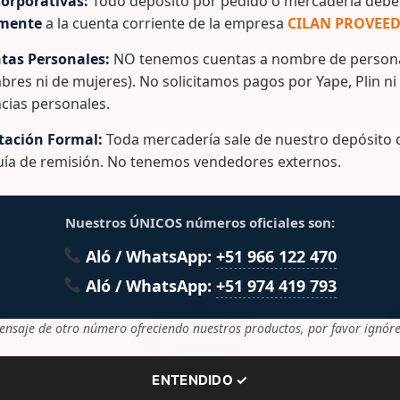
orporativas:
Todo depósito por pedido o mercadería debe 
rgen Marca: Rey
amente
a la cuenta corriente de la empresa
CILAN PROVEED
tas Personales:
NO tenemos cuentas a nombre de persona
bres ni de mujeres). No solicitamos pagos por Yape, Plin ni
cias personales.
ación Formal:
Toda mercadería sale de nuestro depósito c
lacionados
guía de remisión. No tenemos vendedores externos.
Nuestros ÚNICOS números oficiales son:
Aló / WhatsApp:
+51 966 122 470
Aló / WhatsApp:
+51 974 419 793
ensaje de otro número ofreciendo nuestros productos, por favor ignóre
ENTENDIDO ✓