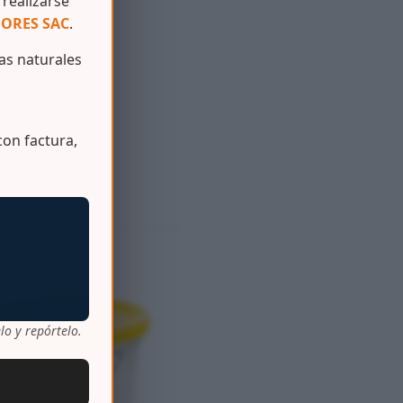
realizarse
ORES SAC
.
s naturales
on factura,
lo y repórtelo.