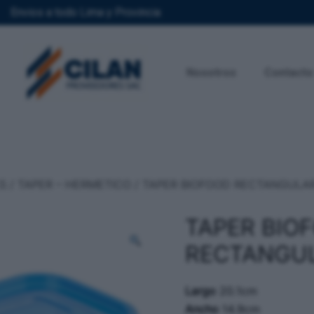
Envios a todo Lima y Provincia
Nosotros
Contacto
S
/
TAPER – HERMETICO
/ TAPER BIOFOOD RECTANGULAR 
TAPER BIO
RECTANGUL
Largo
20.1cm
Ancho
14.9cm