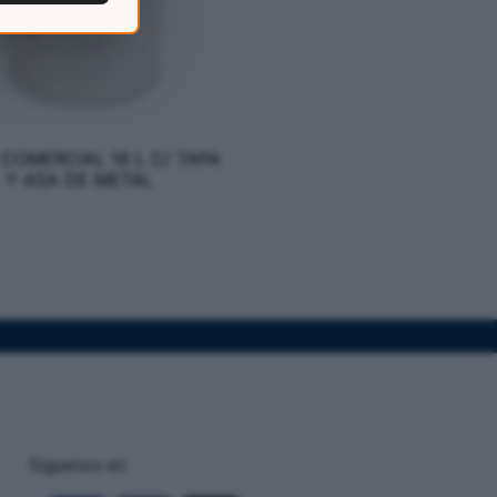
COMERCIAL 16 L C/ TAPA
Y ASA DE METAL
Siguenos en: