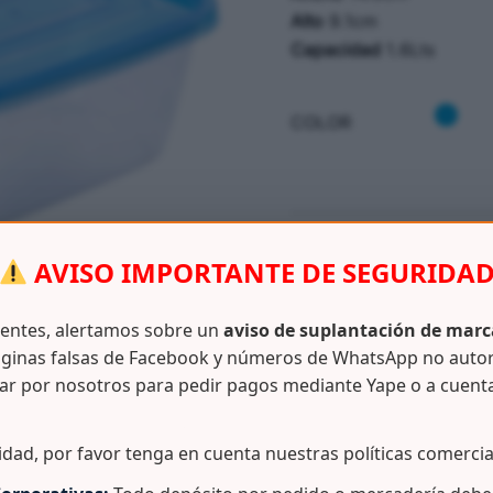
Alto
9.1cm
Capacidad
1.6Lts
COLOR
SKU:
N/D
AVISO IMPORTANTE DE SEGURIDA
CATEGORÍAS:
COCINA – M
ientes, alertamos sobre un
aviso de suplantación de marc
ginas falsas de Facebook y números de WhatsApp no auto
ar por nosotros para pedir pagos mediante Yape o a cuent
Información adicional
idad, por favor tenga en cuenta nuestras políticas comercia