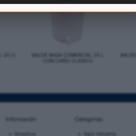
 20 Lt
BALDE BASA COMERCIAL 20 L
BALDE
CON CAÑO CLÁSICO
Información
Categorias
Nosotros
Agro Industria