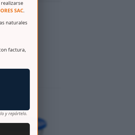
realizarse
ORES SAC
.
s naturales
on factura,
lo y repórtelo.