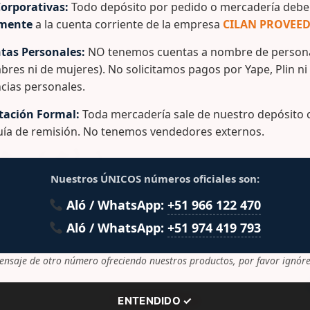
orporativas:
Todo depósito por pedido o mercadería debe 
amente
a la cuenta corriente de la empresa
CILAN PROVEED
rgen Marca: Rey
tas Personales:
NO tenemos cuentas a nombre de persona
bres ni de mujeres). No solicitamos pagos por Yape, Plin ni
cias personales.
ación Formal:
Toda mercadería sale de nuestro depósito c
guía de remisión. No tenemos vendedores externos.
lacionados
Nuestros ÚNICOS números oficiales son:
Aló / WhatsApp:
+51 966 122 470
Aló / WhatsApp:
+51 974 419 793
ensaje de otro número ofreciendo nuestros productos, por favor ignóre
ENTENDIDO ✓