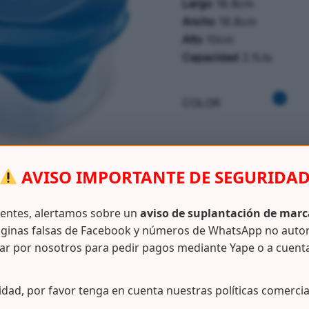
Largo
18.8cm
Ancho
18.8cm
Alto
10cm
Capacidad
2.1Lts
COLOR
AVISO IMPORTANTE DE SEGURIDA
SKU:
N/D
CATEGORÍAS:
COCINA – M
ientes, alertamos sobre un
aviso de suplantación de marc
ginas falsas de Facebook y números de WhatsApp no auto
ar por nosotros para pedir pagos mediante Yape o a cuent
idad, por favor tenga en cuenta nuestras políticas comercia
Información adicional