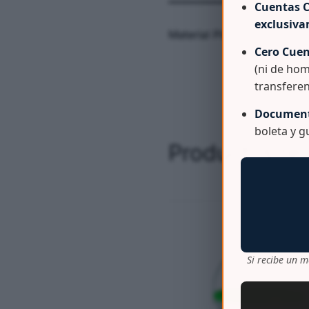
Cuentas C
exclusiv
Material Plastico 100% Vi
Cero Cuen
(ni de hom
transferen
Document
boleta y 
Productos re
Si recibe un m