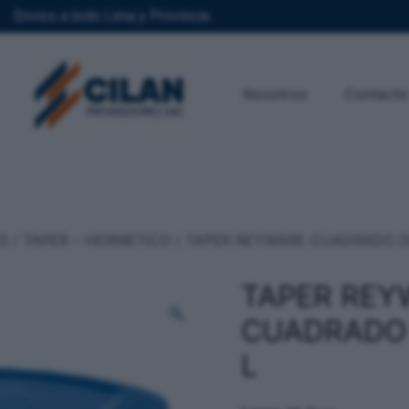
Envios a todo Lima y Provincia
Nosotros
Contacto
S
/
TAPER – HERMETICO
/ TAPER REYWARE CUADRADO DE
TAPER REY
CUADRADO 
L