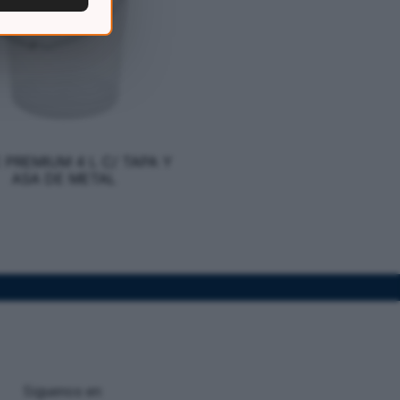
 PREMIUM 4 L C/ TAPA Y
ASA DE METAL
Siguenos en: