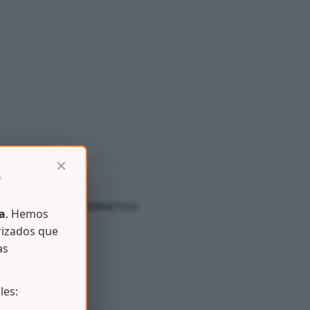
×
D
ENAJES
,
TAPER – HERMETICO
a
. Hemos
rizados que
as
les: