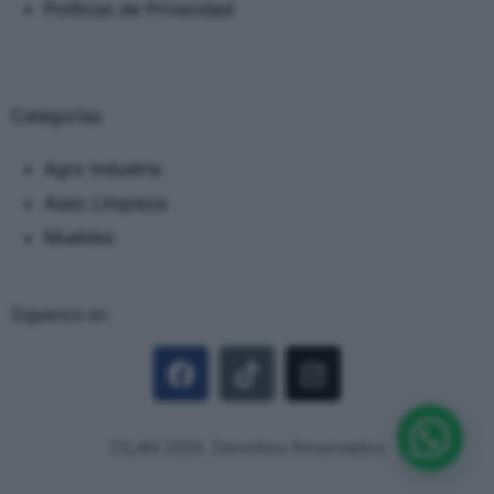
Políticas de Privacidad
Categorias
Agro Industria
Aseo Limpieza
Muebles
Siguenos en:
CILAN 2026. Derechos Reservados