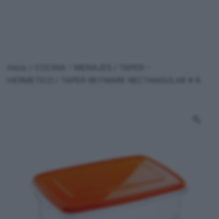
Inicio
/
COCINA – MENAJES
/
TAPER –
HERMETICO
/ TAPER REYWARE RECTANGULAR # 6