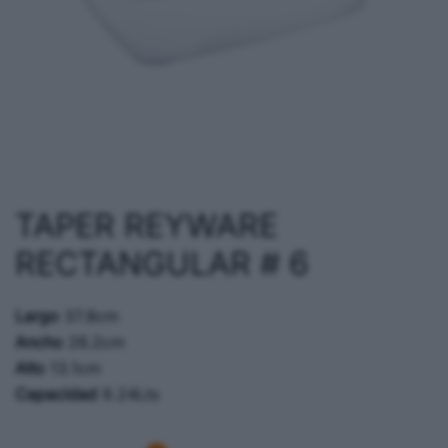
TAPER REYWARE
RECTANGULAR # 6
Largo
37.8cm
Ancho
26.2cm
Alto
13.1cm
Capacidad
9.24Lts