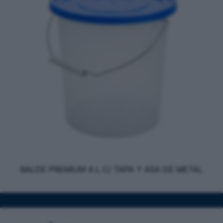
BALDE PREMIUM 4 L C/ TAPA Y ASA DE METAL