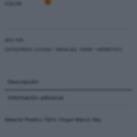
COLOR
SKU:
N/D
CATEGORÍAS:
COCINA – MENAJES
,
TAPER – HERMETICO
Descripción
Información adicional
Material Plastico 100% Virgen Marca: Rey