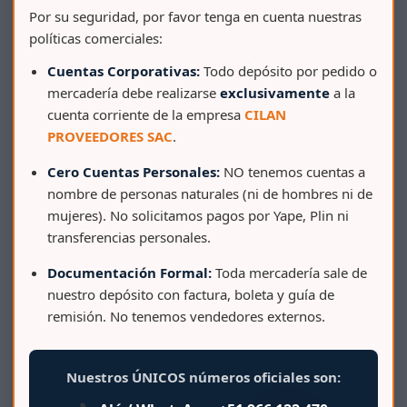
Por su seguridad, por favor tenga en cuenta nuestras
políticas comerciales:
Cuentas Corporativas:
Todo depósito por pedido o
mercadería debe realizarse
exclusivamente
a la
cuenta corriente de la empresa
CILAN
PROVEEDORES SAC
.
Cero Cuentas Personales:
NO tenemos cuentas a
nombre de personas naturales (ni de hombres ni de
BALDE TRANSPARENTE 4 LT – 1 GALÓN COMERCIAL
mujeres). No solicitamos pagos por Yape, Plin ni
C/TAPA COLOR
transferencias personales.
Documentación Formal:
Toda mercadería sale de
nuestro depósito con factura, boleta y guía de
remisión. No tenemos vendedores externos.
Nuestros ÚNICOS números oficiales son: