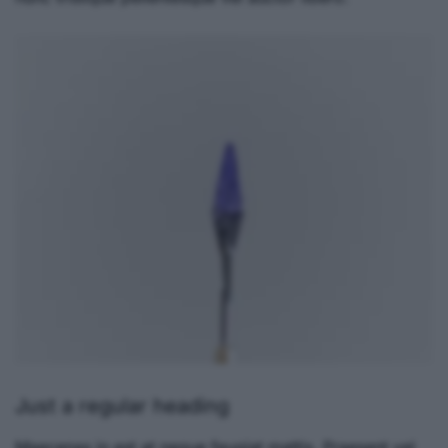
Just a regular heading
Maecenas in est at neque feugiat mattis. Praesent vel