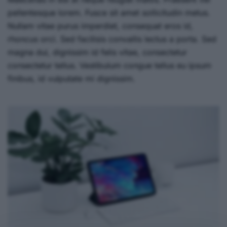
pellentesque lorem. Fusce sit amet sollicitudin metus.
Nullam vitae purus imperdiet, consequat eros id,
rhoncus orci. Sed facilisis convallis lectus a porta. Sed
magna dui, dignissim id felis vitae, consectetur
consectetur tellus. Vestibulum congue tellus eu ipsum
finibus, id vulputate mi dignissim.