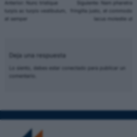
Anterior:
Nunc tristique
Siguiente:
Nam pharetra
turpis ac turpis vestibulum,
fringilla justo, et commodo
at semper
lacus molestie ut
Deja una respuesta
Lo siento, debes estar
conectado
para publicar un
comentario.