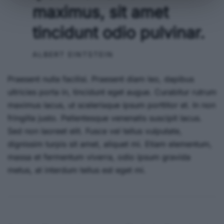
maximus, sit amet
tincidunt odio pulvinar.
ALBERT EINTSTEIN
Praesent nulla facilisi. Praesent diam leo, dapibus
ultricies porta in, tincidunt eget augue. Curabitur rutrum
maximus lacus, ut scelerisque ipsum porttitor et. In non
fringilla justo. Pellentesque venenatis suscipit lacus.
Sed non laoreet elit. Fusce vel tellus vulputate,
dignissim turpis sit amet, aliquet mi. Etiam elementum,
massa et fermentum viverra, odio ipsum gravida
metus, at interdum tellus est eget mi.