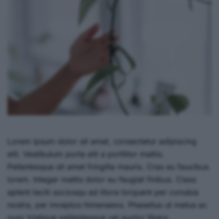
Lorem ipsum dolor sit amet, consectetur adipiscing
elit. Vestibulum porta elit a porttitor mattis.
Pellentesque sit amet fringilla mauris. Cras eu faucibus
lorem. Integer mattis dolor eu feugiat finibus. Class
aptent taciti sociosqu ad litora torquent per conubia
nostra, per inceptos himenaeos. Phasellus ut metus ac
nunc tristique pellentesque vel auctor libero.