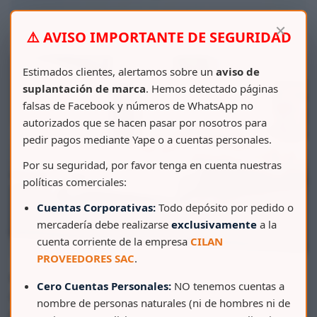
×
⚠️ AVISO IMPORTANTE DE SEGURIDAD
Estimados clientes, alertamos sobre un
aviso de
suplantación de marca
. Hemos detectado páginas
falsas de Facebook y números de WhatsApp no
autorizados que se hacen pasar por nosotros para
pedir pagos mediante Yape o a cuentas personales.
Por su seguridad, por favor tenga en cuenta nuestras
políticas comerciales:
Cuentas Corporativas:
Todo depósito por pedido o
mercadería debe realizarse
exclusivamente
a la
cuenta corriente de la empresa
CILAN
PROVEEDORES SAC
.
Nulla facilisi. Praesent diam leo, dapibus ultricies porta
Cero Cuentas Personales:
NO tenemos cuentas a
in, tincidunt eget augue. Curabitur rutrum maximus
nombre de personas naturales (ni de hombres ni de
lacus, ut scelerisque ipsum porttitor et. In non fringilla