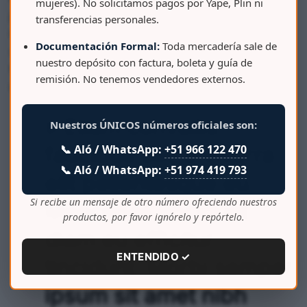
mujeres). No solicitamos pagos por Yape, Plin ni
justo. Pellentesque venenatis suscipit lacus. Sed non
transferencias personales.
laoreet elit. Fusce vel tellus vulputate, dignissim turpis
Documentación Formal:
Toda mercadería sale de
sit amet, aliquet mi. Etiam elementum, massa et
nuestro depósito con factura, boleta y guía de
fermentum viverra, odio ipsum gravida metus, at
remisión. No tenemos vendedores externos.
interdum tellus est eget mi.
» Etiam convallis
Nuestros ÚNICOS números oficiales son:
📞 Aló / WhatsApp:
+51 966 122 470
faucibus elit, a viverra
📞 Aló / WhatsApp:
+51 974 419 793
elit pellentesque eu.
Si recibe un mensaje de otro número ofreciendo nuestros
Maecenas tincidunt
productos, por favor ignórelo y repórtelo.
diam eu efficitur
ENTENDIDO ✓
tincidunt. Morbi semper
ipsum sit amet nibh