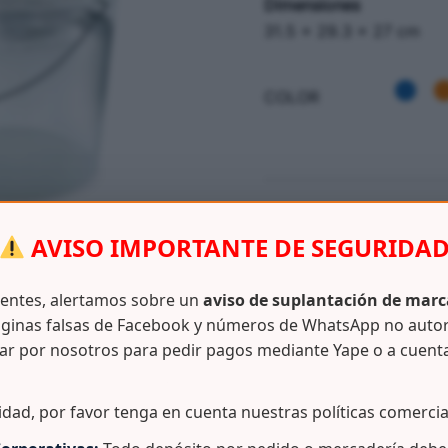
Dimensiones
31.5 × 29.3 × 27 cm
COLOR
SKU:
N/D
AVISO IMPORTANTE DE SEGURIDA
CATEGORÍAS:
BALDE COM
ientes, alertamos sobre un
aviso de suplantación de marc
ginas falsas de Facebook y números de WhatsApp no auto
ar por nosotros para pedir pagos mediante Yape o a cuent
Información adicional
idad, por favor tenga en cuenta nuestras políticas comercia