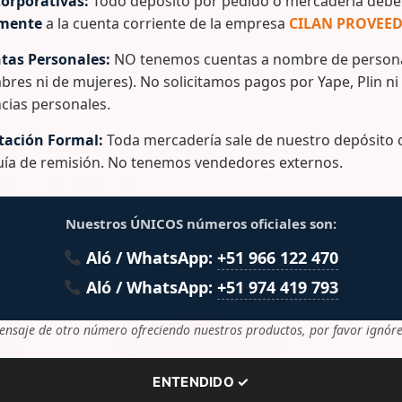
orporativas:
Todo depósito por pedido o mercadería debe 
para líquidos, con caño reforzado, medidor en litros y galon
amente
a la cuenta corriente de la empresa
CILAN PROVEED
 cierre hermético. Libre de BPA. Marca: Polinplast
tas Personales:
NO tenemos cuentas a nombre de persona
bres ni de mujeres). No solicitamos pagos por Yape, Plin ni
cias personales.
ación Formal:
Toda mercadería sale de nuestro depósito c
guía de remisión. No tenemos vendedores externos.
lacionados
Nuestros ÚNICOS números oficiales son:
Aló / WhatsApp:
+51 966 122 470
Aló / WhatsApp:
+51 974 419 793
ensaje de otro número ofreciendo nuestros productos, por favor ignóre
ENTENDIDO ✓