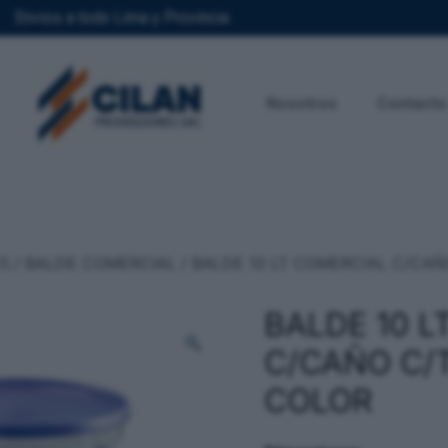
Envios a todo Lima y Provincia
Nosotros
Contacto
S
/
BALDE COMERCIAL
/ BALDE 10 LT COMERCIAL C/CAÑ
BALDE 10 
C/CAÑO C/
COLOR