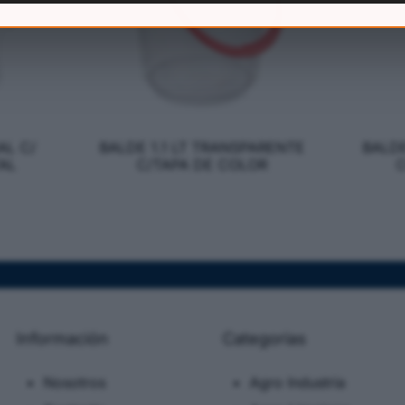
AL C/
BALDE 1.1 LT TRANSPARENTE
BALD
AL
C/TAPA DE COLOR
C
Información
Categorias
Nosotros
Agro Industria