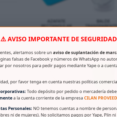
AZAFATE
BALDE
RECTANGULAR
TRANSPARENTE
SUPER GIGANTE
LT – 1 GALÓN
O
PP
COMERCIAL
⚠️ AVISO IMPORTANTE DE SEGURIDAD
YG
C/TAPA COLO
ientes, alertamos sobre un
aviso de suplantación de marc
ginas falsas de Facebook y números de WhatsApp no auto
ar por nosotros para pedir pagos mediante Yape o a cuent
O
YG
idad, por favor tenga en cuenta nuestras políticas comercia
orporativas:
Todo depósito por pedido o mercadería debe 
amente
a la cuenta corriente de la empresa
CILAN PROVEED
BALDE 1.1 LT
BALDE 10 L C
TRANSPARENTE
PICO Y ASA
tas Personales:
NO tenemos cuentas a nombre de persona
O
C/TAPA DE COLOR
bres ni de mujeres). No solicitamos pagos por Yape, Plin ni
YG