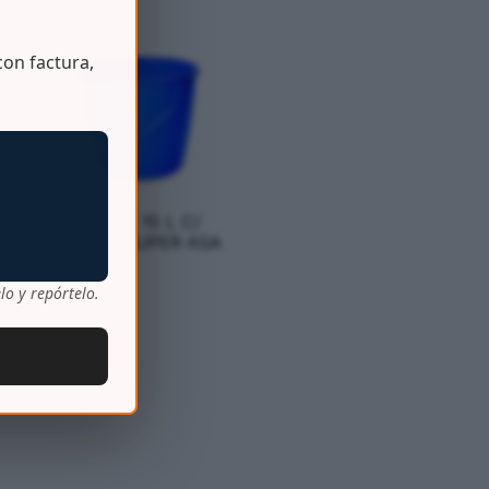
on factura,
/
BALDE 15 L C/
E
PICO Y SUPER ASA
lo y repórtelo.
4
→