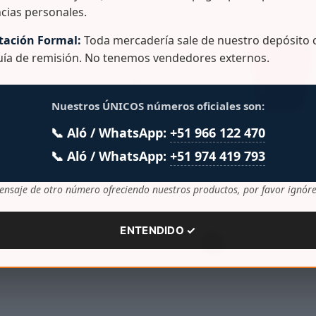
cias personales.
ación Formal:
Toda mercadería sale de nuestro depósito c
guía de remisión. No tenemos vendedores externos.
ULAR
Nuestros ÚNICOS números oficiales son:
CK
📞 Aló / WhatsApp:
+51 966 122 470
BALDE 10 LT
BALDE 13 L C
📞 Aló / WhatsApp:
+51 974 419 793
COMERCIAL
PICO Y ASA D
C/CAÑO C/TAPA
METAL
DE COLOR
ensaje de otro número ofreciendo nuestros productos, por favor ignóre
ULAR
ENTENDIDO ✓
CK
1
2
3