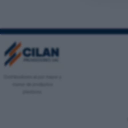
Distribuidores al por mayor y
menor de productos
plasticos.