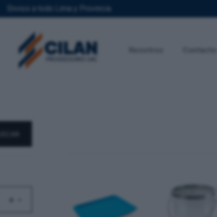
Envios a todo Lima y Provincia
Nosotros
Contacto
USCAR
×