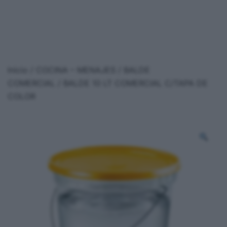
Inicio
/
COCINA – MENAJES
/
BALDE
COMERCIAL
/ BALDE 10 LT COMERCIAL C/TAPA DE
COLOR