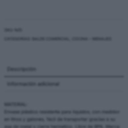
SKU:
N/D
CATEGORÍAS:
BALDE COMERCIAL
,
COCINA – MENAJES
Descripción
Información adicional
MATERIAL:
Envase plástico resistente para líquidos, con medidor
en litros y galones, fácil de transportar gracias a su
asa de metal y cierre hermético. Libre de BPA. Marca: