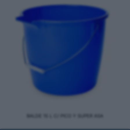
BALDE 15 L C/ PICO Y SUPER ASA