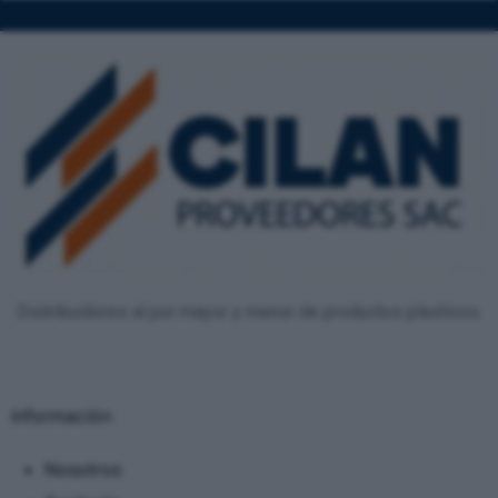
Distribuidores al por mayor y menor de productos plasticos.
Información
Nosotros