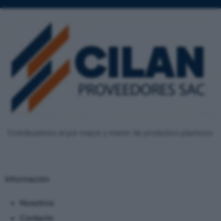
Distribuidores al por mayor y menor de productos plasticos.
Información
Nosotros
Contacto