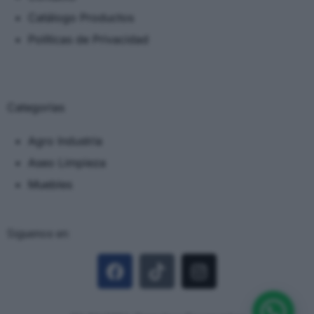
Catálogo Productos
Políticas de Privacidad
Categorias
Agro Industria
Aseo Limpieza
Muebles
Siguenos en: