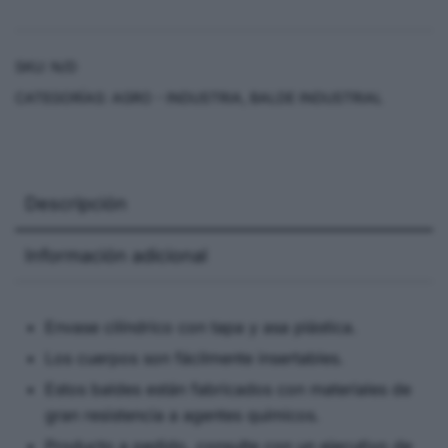
SKU:
N/D
CATEGORÍAS:
AGRO - INDUSTRIA
,
BALDE INDUSTRIAL
Descripción
Información adicional
Envase cilíndrico con tapa y asa plástica.
Los cuerpos son fácilmente insertables.
Estos baldes están fabricados con materiales de
gran resistencia a agentes químicos.
Producto a pedido, consulte con un ejecutivo de