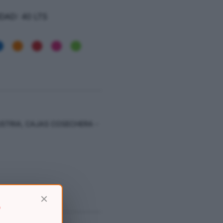
DAD: 40 LTS
USTRIA
,
CAJAS COSECHERA -
×
D