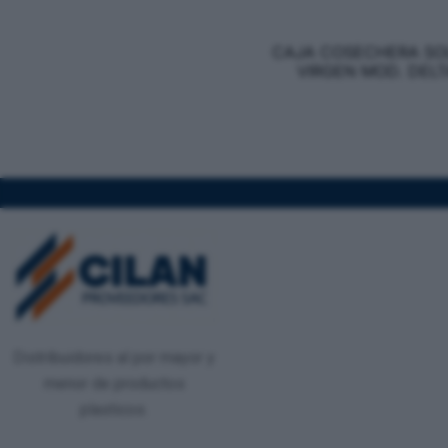
CAJA COSECHERA SO
VIRGEN MOD. DELT
Distribuidores al por mayor y
menor de productos
plasticos.