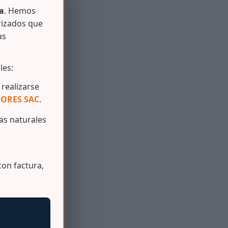
a
. Hemos
rizados que
as
les:
realizarse
ORES SAC
.
s naturales
on factura,