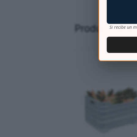
Productos re
Si recibe un m