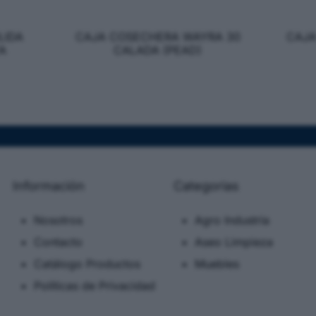
LIDA
CAJA COSECHERA WAYRA 30
CAJA
A
CALADA (PEAD)
Información
Categorias
Nosotros
Agro Industria
Contacto
Aseo Limpieza
Catálogo Productos
Muebles
Políticas de Privacidad