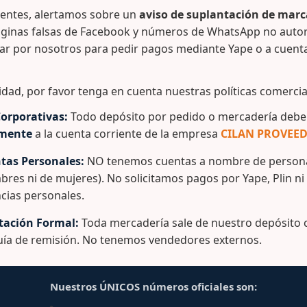
ientes, alertamos sobre un
aviso de suplantación de marc
secha de mango, palta, cítricos, etc.
ginas falsas de Facebook y números de WhatsApp no auto
te caladas y piso calado para una mayor ventilación.
ar por nosotros para pedir pagos mediante Yape o a cuent
s internos impiden que la fruta se marque.
 la cara frontal.
idad, por favor tenga en cuenta nuestras políticas comercia
 en la Base exterior que evita posibles deformaciones.
orporativas:
Todo depósito por pedido o mercadería debe 
4 esquinas.
amente
a la cuenta corriente de la empresa
CILAN PROVEED
o escurrido.
tas Personales:
NO tenemos cuentas a nombre de persona
ilación por sus paredes caladas.
bres ni de mujeres). No solicitamos pagos por Yape, Plin ni
abado para ser personalizada.
cias personales.
no de alta densidad (100% virgen con protección UV).
ación Formal:
Toda mercadería sale de nuestro depósito c
o con alimentos.
guía de remisión. No tenemos vendedores externos.
sulte con un ejecutivo de ventas.
Nuestros ÚNICOS números oficiales son: