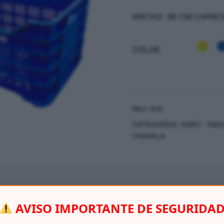
ANCHO: 36 CM CAPACI
COLOR
SKU:
N/D
CATEGORÍAS:
AGRO - IND
CHAPALA
Información adicional
AVISO IMPORTANTE DE SEGURIDA