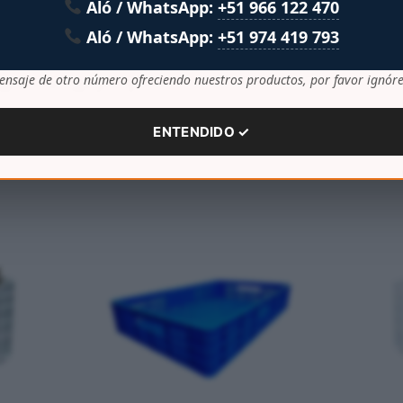
Aló / WhatsApp:
+51 966 122 470
Aló / WhatsApp:
+51 974 419 793
lacionados
ensaje de otro número ofreciendo nuestros productos, por favor ignóre
ENTENDIDO ✓