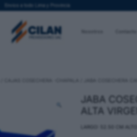
Envios a todo Lima y Provincia
Nosotros
Contacto
/
CAJAS COSECHERA -CHAPALA
/ JABA COSECHERA CA
JABA COSE
ALTA VIRG
LARGO: 52.50 CM ALTO