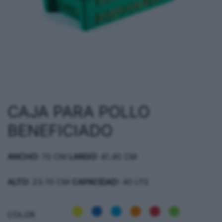
CAJA PARA POLLO
BENEFICIADO
ANCHO:
70 CM
LARGO:
41.40 CM
ALTO:
23.70 CM
CAPACIDAD:
40 LTS
COLOR