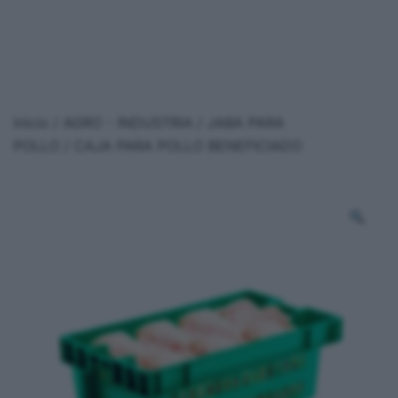
Inicio
/
AGRO - INDUSTRIA
/
JABA PARA
POLLO
/ CAJA PARA POLLO BENEFICIADO