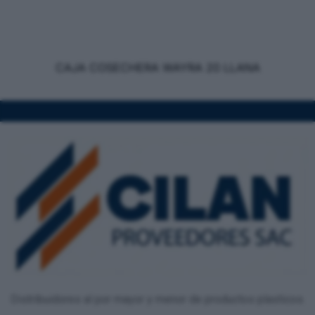
CAJA COSECHERA WAYRA 20 LLANA
Distribuidores al por mayor y menor de productos plasticos.