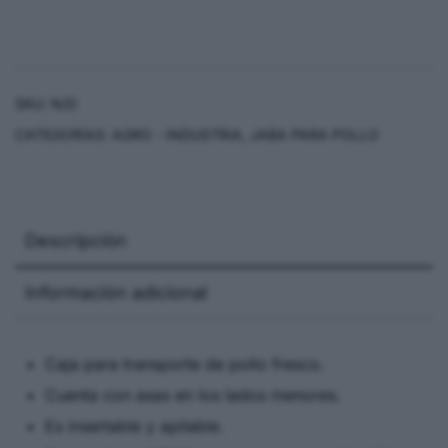
SKU:
N/D
CATEGORÍAS:
AGRO - INDUSTRIA
,
JABA PARA POLLO
Descripción
Información adicional
Caja para transporte de pollo fresco.
Cuenta con asas en los lados menores.
Es insertable y apilable.