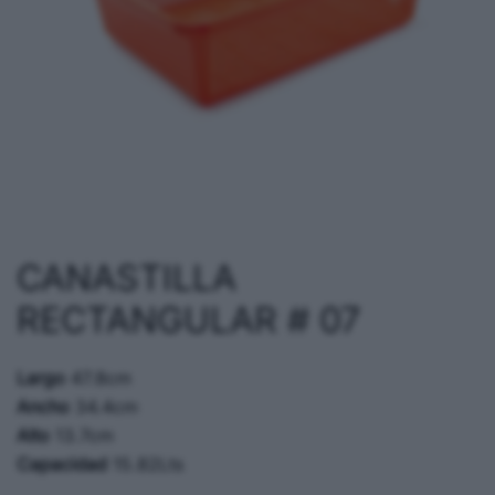
CANASTILLA
RECTANGULAR # 07
Largo
47.8cm
Ancho
34.4cm
Alto
13.7cm
Capacidad
15.82Lts