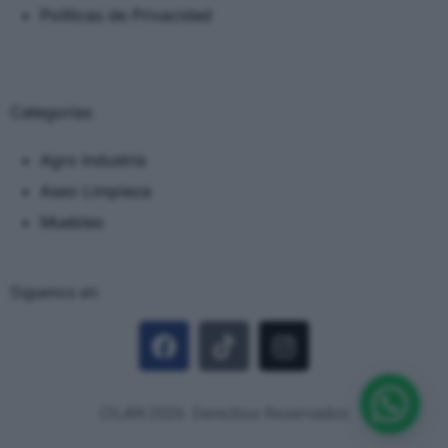
Políticas de Privacidad
Categorias
Agro Industria
Aseo Limpieza
Muebles
Siguenos en:
CILAN 2026. Derechos Reservados