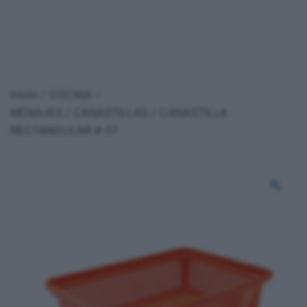
Inicio
/
COCINA –
MENAJES
/
CANASTILLAS
/ CANASTILLA
RECTANGULAR # 07