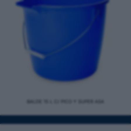
BALDE 15 L C/ PICO Y SUPER ASA