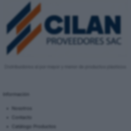
Distribuidores al por mayor y menor de productos plasticos.
Información
Nosotros
Contacto
Catálogo Productos