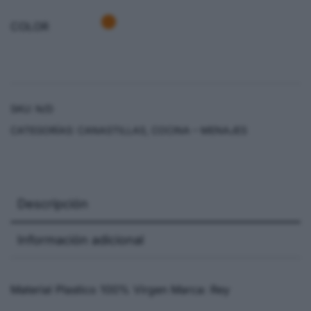
COLOR
SKU:
N/D
CATEGORÍAS:
CANASTILLAS
,
COCINA – MENAJES
Descripción
Información adicional
Material Plastico 100% Virgen Marca: Rey