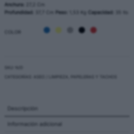
Anchura:
27,2 Cm
Profundidad:
37,7 Cm
Peso:
1,53 Kg
Capacidad:
35 lts
COLOR
SKU:
N/D
CATEGORÍAS:
ASEO / LIMPIEZA
,
PAPELERAS Y TACHOS
Descripción
Información adicional