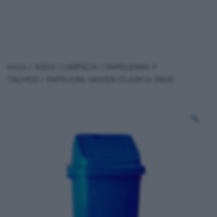
Inicio
/
ASEO / LIMPIEZA
/
PAPELERAS Y
TACHOS
/ PAPELERA VAIVEN CLASICA 2800