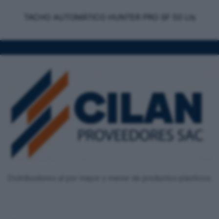
TACHO AUTOMÁTICO HUNTER PRO SF 50 Lts
Distribuidores al por mayor y menor de productos plasticos.