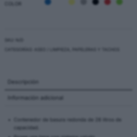
COLOR
SKU:
N/D
CATEGORÍAS:
ASEO / LIMPIEZA
,
PAPELERAS Y TACHOS
Descripción
Información adicional
Contenedor de basura redonda de 28 litros de
capacidad.