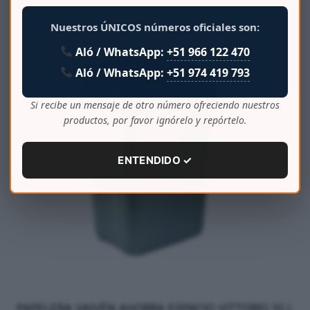
Nuestros ÚNICOS números oficiales son:
Aló / WhatsApp:
+51 966 122 470
Aló / WhatsApp:
+51 974 419 793
Si recibe un mensaje de otro número ofreciendo nuestros
productos, por favor ignórelo y repórtelo.
ENTENDIDO ✓
PAPELERA VAIVÉN AHORRA ESPACIO VITTORIO 10 L