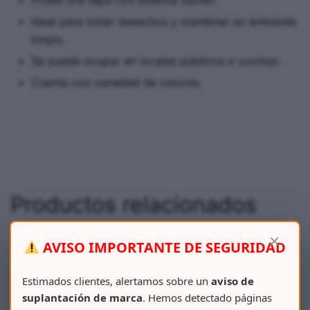
Posee una tapa con sistema vaivén.
Ideal para botar desechos y mantener un ambiente
limpio.
Se puede ocupar en locales públicos o cocinas.
Cuenta con variedad de colores.
Productos relacionados
×
AVISO IMPORTANTE DE SEGURIDAD
Estimados clientes, alertamos sobre un
aviso de
suplantación de marca
. Hemos detectado páginas