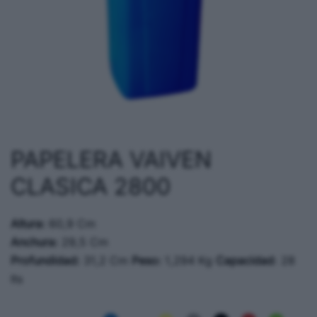
PAPELERA VAIVEN
CLASICA 2800
Altura:
60,9 Cm
Anchura:
29,5 Cm
Profundidad:
31,2 Cm
Peso:
1,294 Kg
Capacidad
: 28
lts