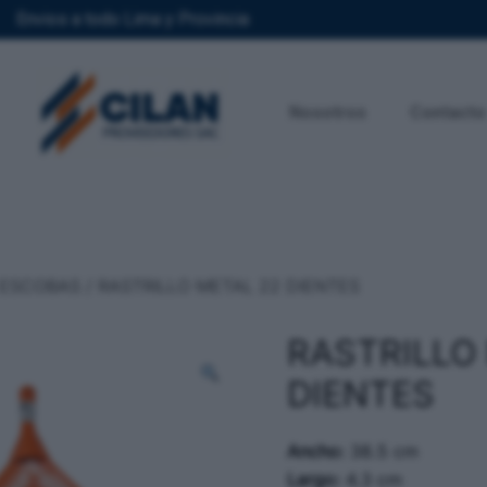
Envios a todo Lima y Provincia
Nosotros
Contacto
ESCOBAS
/ RASTRILLO METAL 22 DIENTES
RASTRILLO
DIENTES
Ancho:
38.5 cm
Largo:
4.3 cm