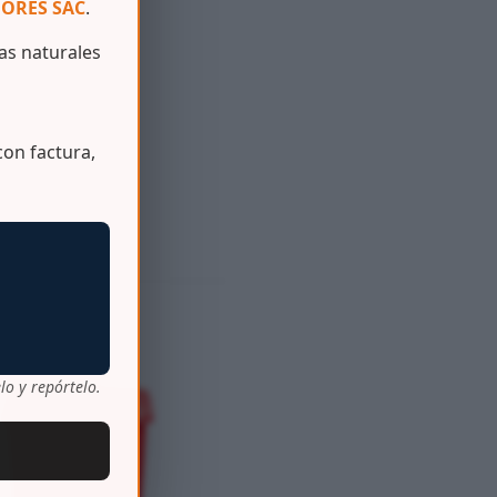
ORES SAC
.
s naturales
on factura,
lo y repórtelo.