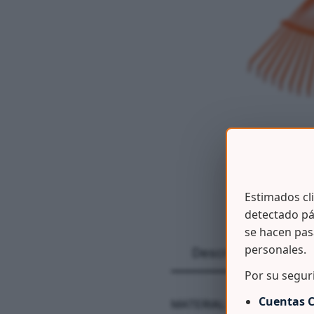
Estimados cl
detectado pá
se hacen pas
personales.
Descripción
Por su segur
Cuentas C
MATERIAL: Acero al Carb