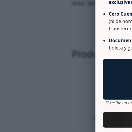
exclusiv
PESO: 350 gr Aprox.
Cero Cuen
(ni de hom
transferen
Document
boleta y 
Productos re
Si recibe un m