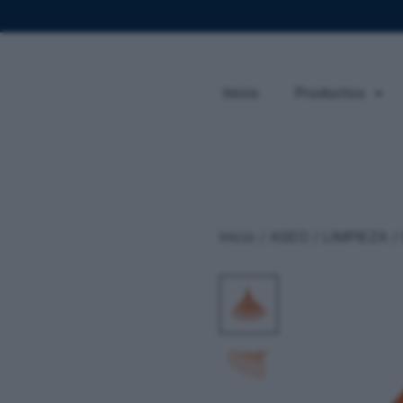
Inicio
Productos
Inicio
/
ASEO / LIMPIEZA
/