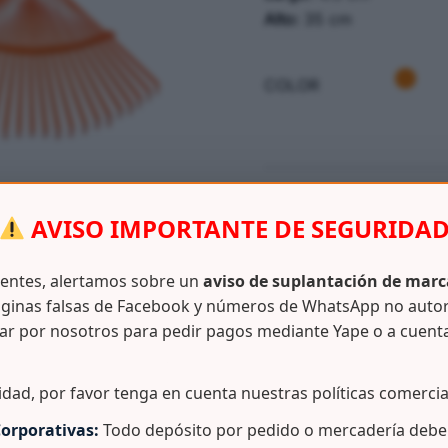
Alto:
35 cm
COLOR
SKU:
N/D
AVISO IMPORTANTE DE SEGURIDA
CATEGORÍAS:
ASEO / LIMP
ientes, alertamos sobre un
aviso de suplantación de marc
ginas falsas de Facebook y números de WhatsApp no auto
ar por nosotros para pedir pagos mediante Yape o a cuent
Información adicional
idad, por favor tenga en cuenta nuestras políticas comercia
orporativas:
Todo depósito por pedido o mercadería debe 
ono