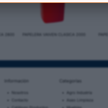
CA 2800
PAPELERA VAIVEN CLASICA 2000
PAPE
Información
Categorias
Nosotros
Agro Industria
Contacto
Aseo Limpieza
Catálogo Productos
Muebles