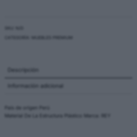
SKU:
N/D
CATEGORÍA:
MUEBLES PREMIUM
Descripción
Información adicional
País de origen Perú
Material De La Estructura Plástico Marca: REY