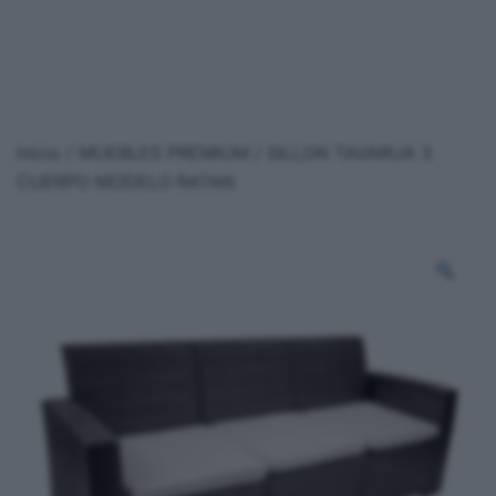
Inicio
/
MUEBLES PREMIUM
/ SILLON TAVARUA 3
CUERPO MODELO RATAN