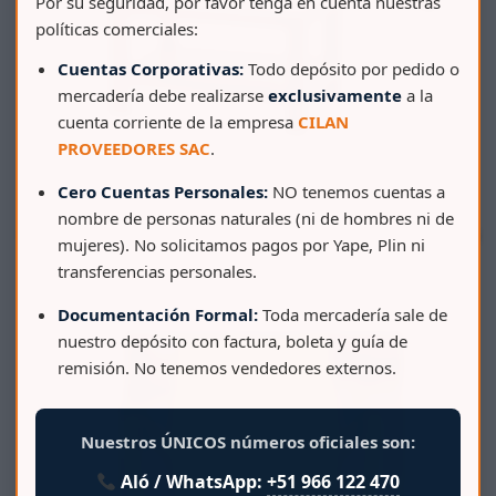
Por su seguridad, por favor tenga en cuenta nuestras
políticas comerciales:
Cuentas Corporativas:
Todo depósito por pedido o
mercadería debe realizarse
exclusivamente
a la
cuenta corriente de la empresa
CILAN
PROVEEDORES SAC
.
Cero Cuentas Personales:
NO tenemos cuentas a
nombre de personas naturales (ni de hombres ni de
SET TERRAZA TAVARUA II (SILLON 1 CUERPO+SILLON
mujeres). No solicitamos pagos por Yape, Plin ni
2 CUERPO+SILLON 3 CUERPO+MESA CEN
transferencias personales.
Documentación Formal:
Toda mercadería sale de
nuestro depósito con factura, boleta y guía de
remisión. No tenemos vendedores externos.
Nuestros ÚNICOS números oficiales son:
Aló / WhatsApp:
+51 966 122 470