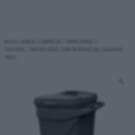
Inicio
/
ASEO / LIMPIEZA
/
PAPELERAS Y
TACHOS
/ TACHO RINO CON RUEDAS DE CAUCHO
150 L