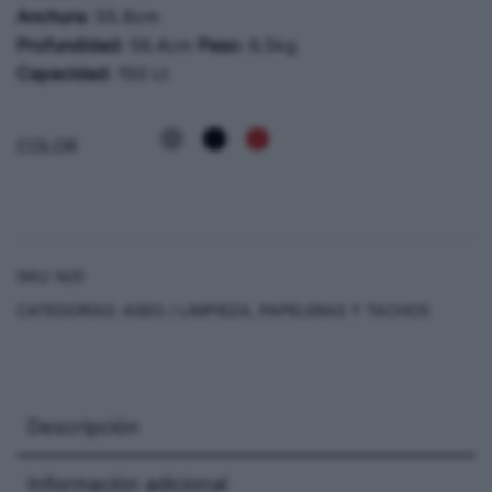
Anchura:
55.6cm
Profundidad:
56.4cm
Peso:
6.5kg
Capacidad:
150 Lt
COLOR
SKU:
N/D
CATEGORÍAS:
ASEO / LIMPIEZA
,
PAPELERAS Y TACHOS
Descripción
Información adicional