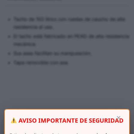
Tacho de 150 litros con ruedas de caucho de alta
resistencia al uso.
El tacho está fabricado en PEAD de alta resistencia
mecánica.
Sus asas facilitan su manipulación.
Tapa removible con asa.
Productos relacionados
×
AVISO IMPORTANTE DE SEGURIDAD