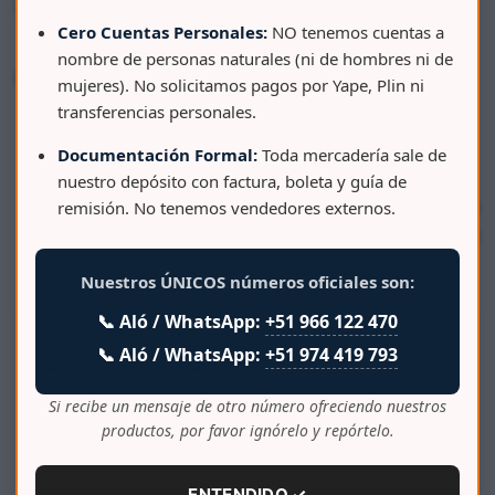
[/vc_column_text][/vc_column][/vc_row]
Cero Cuentas Personales:
NO tenemos cuentas a
nombre de personas naturales (ni de hombres ni de
Etiquetada como
Design Trends
mujeres). No solicitamos pagos por Yape, Plin ni
transferencias personales.
Documentación Formal:
Toda mercadería sale de
nuestro depósito con factura, boleta y guía de
Siguiente:
In viverra faucibus tellus, sed cursus quam
remisión. No tenemos vendedores externos.
fringilla sit amet
Nuestros ÚNICOS números oficiales son:
📞 Aló / WhatsApp:
+51 966 122 470
📞 Aló / WhatsApp:
+51 974 419 793
Deja una respuesta
Si recibe un mensaje de otro número ofreciendo nuestros
Lo siento, debes estar
conectado
para publicar un
productos, por favor ignórelo y repórtelo.
comentario.
ENTENDIDO ✓