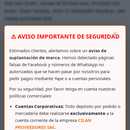
Sed sem lorem, laoreet et facilisis quis, tincidunt non
lorem. Etiam tempus, dolor in sollicitudin faucibus, sem
massa accumsan erat.
×
“ Many desktop publishing packages and web
⚠️ AVISO IMPORTANTE DE SEGURIDAD
page editors now use Lorem Ipsum as their
default model search for evolved over
Estimados clientes, alertamos sobre un
aviso de
suplantación de marca
. Hemos detectado páginas
sometimes by accident, sometimes on purpose
falsas de Facebook y números de WhatsApp no
”
autorizados que se hacen pasar por nosotros para
pedir pagos mediante Yape o a cuentas personales.
Aenean lorem diam, venenatis nec venenatis id,
adipiscing ac massa. Nam vel dui eget justo dictum
Por su seguridad, por favor tenga en cuenta nuestras
pretium a rhoncus ipsum. Donec venenatis erat
políticas comerciales:
tincidunt nunc suscipit, sit amet bibendum lacus
Cuentas Corporativas:
Todo depósito por pedido o
posuere. Sed scelerisque, dolor a pharetra sodales, mi
mercadería debe realizarse
exclusivamente
a la
augue consequat sapien, et interdum tellus leo et nunc.
cuenta corriente de la empresa
CILAN
Nunc imperdiet eu libero ut imperdiet.
PROVEEDORES SAC
.