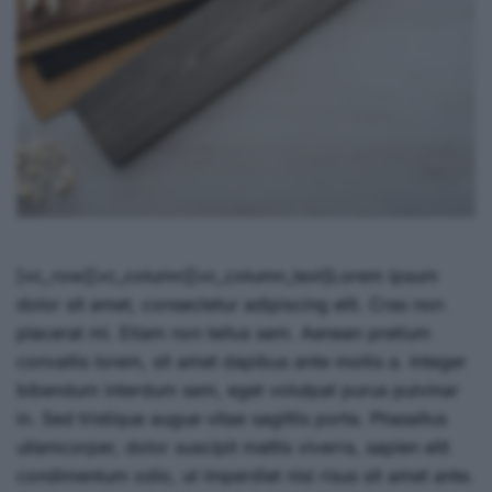
[vc_row][vc_column][vc_column_text]Lorem ipsum
dolor sit amet, consectetur adipiscing elit. Cras non
placerat mi. Etiam non tellus sem. Aenean pretium
convallis lorem, sit amet dapibus ante mollis a. Integer
bibendum interdum sem, eget volutpat purus pulvinar
in. Sed tristique augue vitae sagittis porta. Phasellus
ullamcorper, dolor suscipit mattis viverra, sapien elit
condimentum odio, ut imperdiet nisi risus sit amet ante.